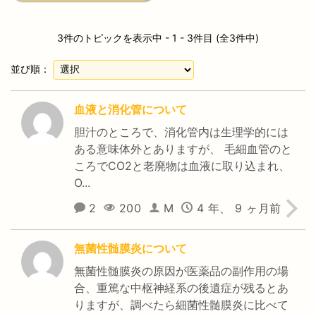
3件のトピックを表示中 - 1 - 3件目 (全3件中)
並び順：
血液と消化管について
胆汁のところで、消化管内は生理学的には
ある意味体外とありますが、 毛細血管のと
ころでCO2と老廃物は血液に取り込まれ、
O...
2
200
M
4 年、 9 ヶ月前
無菌性髄膜炎について
無菌性髄膜炎の原因が医薬品の副作用の場
合、重篤な中枢神経系の後遺症が残るとあ
りますが、調べたら細菌性髄膜炎に比べて