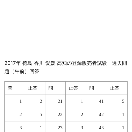
2017年 徳島 香川 愛媛 高知の登録販売者試験 過去問
題（午前）回答
問
正答
問
正答
問
正答
1
2
21
1
41
5
2
5
22
2
42
1
3
1
23
3
43
1