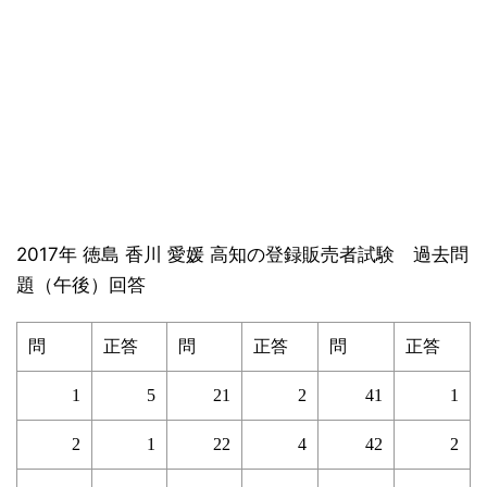
2017年 徳島 香川 愛媛 高知の登録販売者試験 過去問
題（午後）回答
問
正答
問
正答
問
正答
1
5
21
2
41
1
2
1
22
4
42
2