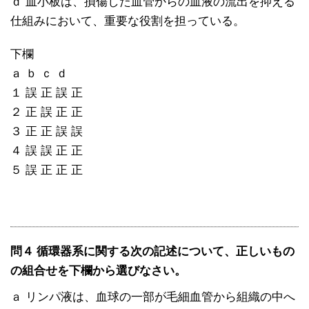
ｄ 血小板は、損傷した血管からの血液の流出を抑える
仕組みにおいて、重要な役割を担っている。
下欄
ａ ｂ ｃ ｄ
１ 誤 正 誤 正
２ 正 誤 正 正
３ 正 正 誤 誤
４ 誤 誤 正 正
５ 誤 正 正 正
問４ 循環器系に関する次の記述について、正しいもの
の組合せを下欄から選びなさい。
ａ リンパ液は、血球の一部が毛細血管から組織の中へ