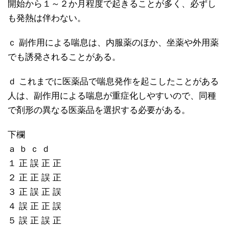
開始から１～２か月程度で起きることが多く、必ずし
も発熱は伴わない。
ｃ 副作用による喘息は、内服薬のほか、坐薬や外用薬
でも誘発されることがある。
ｄ これまでに医薬品で喘息発作を起こしたことがある
人は、副作用による喘息が重症化しやすいので、同種
で剤形の異なる医薬品を選択する必要がある。
下欄
ａ ｂ ｃ ｄ
１ 正 誤 正 正
２ 正 正 誤 正
３ 正 誤 正 誤
４ 誤 正 正 誤
５ 誤 正 誤 正