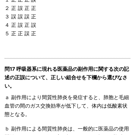
２ 正 誤 正 正
３ 誤 誤 誤 正
４ 正 誤 正 誤
５ 正 正 誤 正
問17 呼吸器系に現れる医薬品の副作用に関する次の記
述の正誤について、正しい組合せを下欄から選びなさ
い。
ａ 副作用により間質性肺炎を発症すると、肺胞と毛細
血管の間のガス交換効率が低下して、体内は低酸素状
態となる。
ｂ 副作用による間質性肺炎は、一般的に医薬品の使用