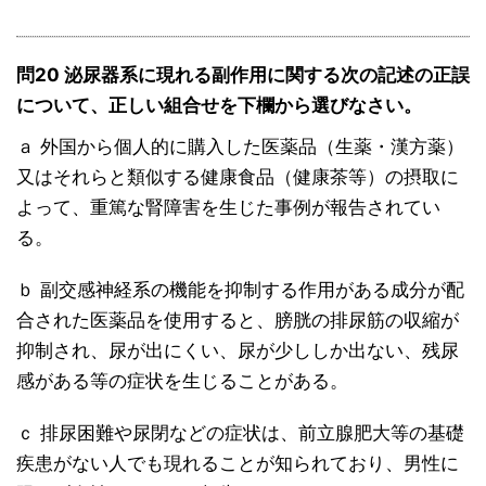
問20 泌尿器系に現れる副作用に関する次の記述の正誤
について、正しい組合せを下欄から選びなさい。
ａ 外国から個人的に購入した医薬品（生薬・漢方薬）
又はそれらと類似する健康食品（健康茶等）の摂取に
よって、重篤な腎障害を生じた事例が報告されてい
る。
ｂ 副交感神経系の機能を抑制する作用がある成分が配
合された医薬品を使用すると、膀胱の排尿筋の収縮が
抑制され、尿が出にくい、尿が少ししか出ない、残尿
感がある等の症状を生じることがある。
ｃ 排尿困難や尿閉などの症状は、前立腺肥大等の基礎
疾患がない人でも現れることが知られており、男性に