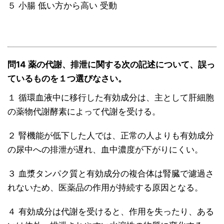
５ 小腸 低い方から高い 受動
問14 薬の代謝、排泄に関する次の記述について、誤っ
ているものを１つ選びなさい。
１ 循環血液中に移行した有効成分は、主として肝細胞
の薬物代謝酵素によって代謝を受ける。
２ 腎機能が低下した人では、正常の人よりも有効成分
の尿中への排泄が遅れ、血中濃度が下がりにくい。
３ 血漿タンパク質と有効成分の複合体は腎臓で濾過さ
れないため、医薬品の作用が持続する原因となる。
４ 有効成分は代謝を受けると、作用を失ったり、ある