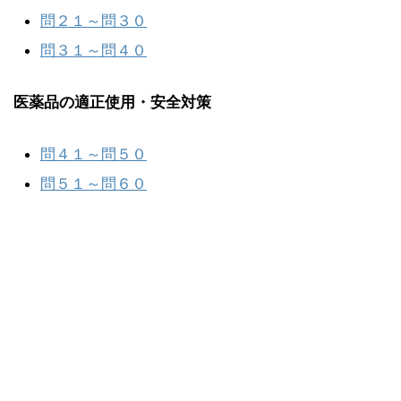
問２１～問３０
問３１～問４０
医薬品の適正使用・安全対策
問４１～問５０
問５１～問６０