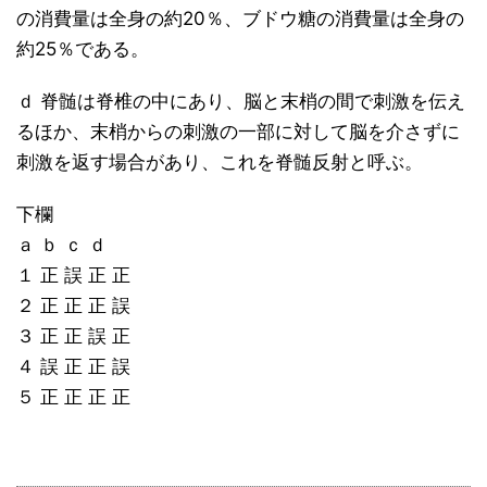
の消費量は全身の約20％、ブドウ糖の消費量は全身の
約25％である。
ｄ 脊髄は脊椎の中にあり、脳と末梢の間で刺激を伝え
るほか、末梢からの刺激の一部に対して脳を介さずに
刺激を返す場合があり、これを脊髄反射と呼ぶ。
下欄
ａ ｂ ｃ ｄ
１ 正 誤 正 正
２ 正 正 正 誤
３ 正 正 誤 正
４ 誤 正 正 誤
５ 正 正 正 正