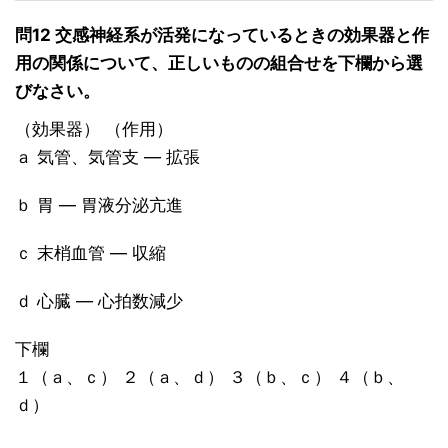
問12 交感神経系が活発になっているときの効果器と作
用の関係について、正しいものの組合せを下欄から選
びなさい。
（効果器） （作用）
ａ 気管、気管支 ― 拡張
ｂ 胃 ― 胃液分泌亢進
ｃ 末梢血管 ― 収縮
ｄ 心臓 ― 心拍数減少
下欄
１（ａ、ｃ） ２（ａ、ｄ） ３（ｂ、ｃ） ４（ｂ、
ｄ）