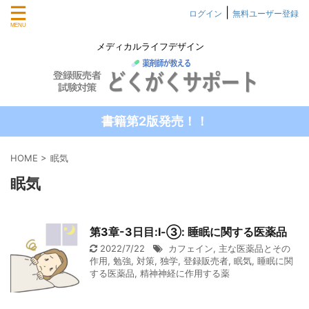
|
ログイン
無料ユーザー登録
メディカルライフデザイン
書籍第2版発売！！
HOME
>
眠気
眠気
第3章-3日目:Ⅰ-③: 睡眠に関する医薬品
2022/7/22
カフェイン
,
主な医薬品とその
作用
,
勉強
,
対策
,
独学
,
登録販売者
,
眠気
,
睡眠に関
する医薬品
,
精神神経に作用する薬