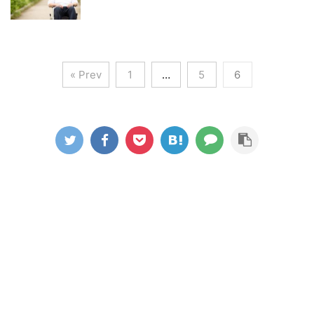
« Prev
1
…
5
6