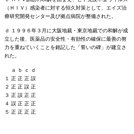
（ＨＩＶ）感染者に対する恒久対策として、エイズ治
療研究開発センター及び拠点病院が整備された。
ｄ １９９６年３月に大阪地裁・東京地裁での和解が成
立した後、医薬品の安全性・有効性の確保に最善の努
力を重ねていくことを銘記した「誓いの碑」が建立さ
れた。
ａ ｂ ｃ ｄ
１ 正 正 正 誤
２ 正 正 誤 正
３ 正 誤 正 正
４ 誤 正 正 正
５ 正 正 正 正