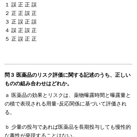
１ 誤 正 正 誤
２ 正 正 誤 正
３ 正 誤 正 誤
４ 誤 正 誤 正
５ 正 誤 正 正
問３ 医薬品のリスク評価に関する記述のうち、正しい
ものの組み合わせはどれか。
ａ 医薬品の効果とリスクは、薬物曝露時間と曝露量と
の積で表現される用量-反応関係に基づいて評価され
る。
ｂ 少量の投与であれば医薬品を長期投与しても慢性的
な毒性が発現することはない。