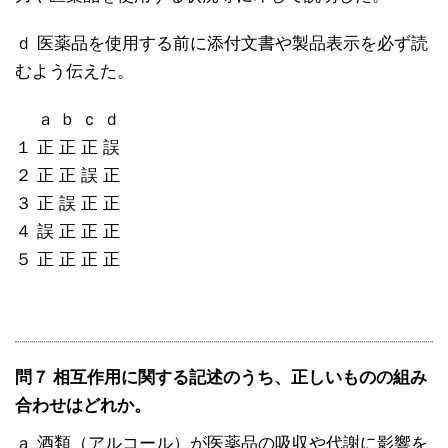
ｄ 医薬品を使用する前に添付文書や製品表示を必ず読
むよう伝えた。
ａ ｂ ｃ ｄ
１ 正 正 正 誤
２ 正 正 誤 正
３ 正 誤 正 正
４ 誤 正 正 正
５ 正 正 正 正
問７ 相互作用に関する記述のうち、正しいものの組み
合わせはどれか。
ａ 酒類（アルコール）が医薬品の吸収や代謝に影響を