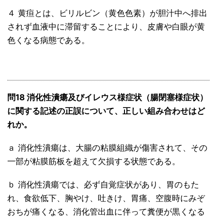
４ 黄疸とは、ビリルビン（黄色色素）が胆汁中へ排出
されず血液中に滞留することにより、皮膚や白眼が黄
色くなる病態である。
問18 消化性潰瘍及びイレウス様症状（腸閉塞様症状）
に関する記述の正誤について、正しい組み合わせはど
れか。
ａ 消化性潰瘍は、大腸の粘膜組織が傷害されて、その
一部が粘膜筋板を超えて欠損する状態である。
ｂ 消化性潰瘍では、必ず自覚症状があり、胃のもた
れ、食欲低下、胸やけ、吐きけ、胃痛、空腹時にみぞ
おちが痛くなる、消化管出血に伴って糞便が黒くなる