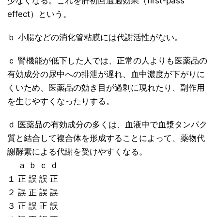
少なくなる。これを肝初回通過効果（first-pass
effect）という。
ｂ 小腸などの消化管粘膜には代謝活性がない。
ｃ 腎機能が低下した人では、正常の人よりも医薬品の
有効成分の尿中への排泄が遅れ、血中濃度が下がりに
くいため、医薬品の効き目が過剰に現れたり、副作用
を生じやすくなったりする。
ｄ 医薬品の有効成分の多くは、血液中で血漿タンパク
質と結合して複合体を形成することによって、薬物代
謝酵素による代謝を受けやすくなる。
ａ ｂ ｃ ｄ
１ 正 誤 誤 正
２ 誤 正 誤 誤
３ 正 誤 正 誤