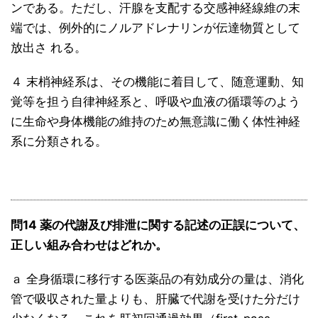
ンである。ただし、汗腺を支配する交感神経線維の末
端では、例外的にノルアドレナリンが伝達物質として
放出さ れる。
４ 末梢神経系は、その機能に着目して、随意運動、知
覚等を担う自律神経系と、呼吸や血液の循環等のよう
に生命や身体機能の維持のため無意識に働く体性神経
系に分類される。
問14 薬の代謝及び排泄に関する記述の正誤について、
正しい組み合わせはどれか。
ａ 全身循環に移行する医薬品の有効成分の量は、消化
管で吸収された量よりも、肝臓で代謝を受けた分だけ