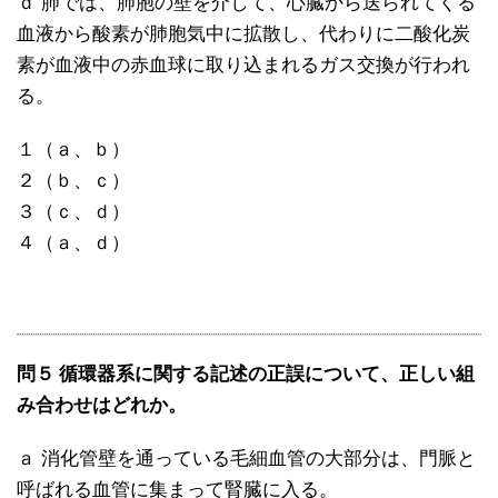
ｄ 肺では、肺胞の壁を介して、心臓から送られてくる
血液から酸素が肺胞気中に拡散し、代わりに二酸化炭
素が血液中の赤血球に取り込まれるガス交換が行われ
る。
１（ａ、ｂ）
２（ｂ、ｃ）
３（ｃ、ｄ）
４（ａ、ｄ）
問５ 循環器系に関する記述の正誤について、正しい組
み合わせはどれか。
ａ 消化管壁を通っている毛細血管の大部分は、門脈と
呼ばれる血管に集まって腎臓に入る。