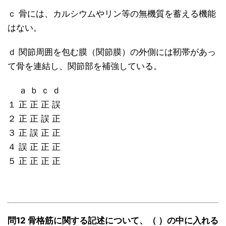
ｃ 骨には、カルシウムやリン等の無機質を蓄える機能
はない。
ｄ 関節周囲を包む膜（関節膜）の外側には靭帯があっ
て骨を連結し、関節部を補強している。
ａ ｂ ｃ ｄ
１ 正 正 正 誤
２ 正 正 誤 正
３ 正 誤 正 正
４ 誤 正 正 正
５ 正 正 正 正
問12 骨格筋に関する記述について、（ ）の中に入れる