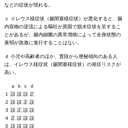
などの症状が現れる。
ｃ イレウス様症状（腸閉塞様症状）が悪化すると、腸
内容物の逆流による嘔吐が原因で脱水症状を呈するこ
とがあるが、腸内細菌の異常増殖によって全身状態の
衰弱が急激に進行することはない。
ｄ 小児や高齢者のほか、普段から便秘傾向のある人
は、イレウス様症状（腸閉塞様症状）の発症リスクが
高い。
ａ ｂ ｃ ｄ
１ 誤 誤 誤 正
２ 誤 誤 正 誤
３ 誤 正 誤 誤
４ 正 誤 誤 誤
５ 誤 誤 誤 誤