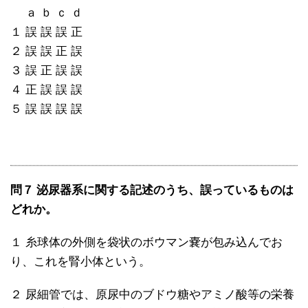
ａ ｂ ｃ ｄ
１ 誤 誤 誤 正
２ 誤 誤 正 誤
３ 誤 正 誤 誤
４ 正 誤 誤 誤
５ 誤 誤 誤 誤
問７ 泌尿器系に関する記述のうち、誤っているものは
どれか。
１ 糸球体の外側を袋状のボウマン嚢が包み込んでお
り、これを腎小体という。
２ 尿細管では、原尿中のブドウ糖やアミノ酸等の栄養