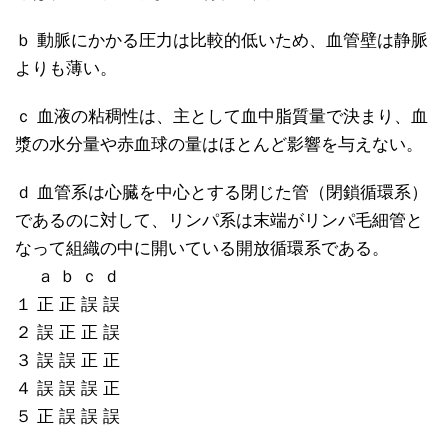
ｂ 動脈にかかる圧力は比較的低いため、血管壁は静脈
よりも薄い。
ｃ 血液の粘稠性は、主として血中脂質量で決まり、血
漿の水分量や赤血球の量はほとんど影響を与えない。
ｄ 血管系は心臓を中心とする閉じた管（閉鎖循環系）
であるのに対して、リンパ系は末端がリンパ毛細管と
なって組織の中に開いている開放循環系である。
ａ ｂ ｃ ｄ
１ 正 正 誤 誤
２ 誤 正 正 誤
３ 誤 誤 正 正
４ 誤 誤 誤 正
５ 正 誤 誤 誤