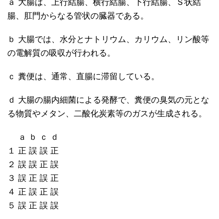
ａ 大腸は、上行結腸、横行結腸、下行結腸、Ｓ状結
腸、肛門からなる管状の臓器である。
ｂ 大腸では、水分とナトリウム、カリウム、リン酸等
の電解質の吸収が行われる。
ｃ 糞便は、通常、直腸に滞留している。
ｄ 大腸の腸内細菌による発酵で、糞便の臭気の元とな
る物質やメタン、二酸化炭素等のガスが生成される。
ａ ｂ ｃ ｄ
１ 正 誤 誤 正
２ 誤 誤 正 誤
３ 誤 正 誤 正
４ 正 誤 正 誤
５ 誤 正 誤 誤