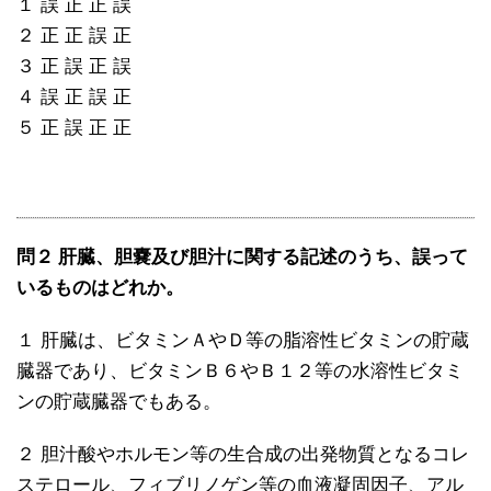
１ 誤 正 正 誤
２ 正 正 誤 正
３ 正 誤 正 誤
４ 誤 正 誤 正
５ 正 誤 正 正
問２ 肝臓、胆嚢及び胆汁に関する記述のうち、誤って
いるものはどれか。
１ 肝臓は、ビタミンＡやＤ等の脂溶性ビタミンの貯蔵
臓器であり、ビタミンＢ６やＢ１２等の水溶性ビタミ
ンの貯蔵臓器でもある。
２ 胆汁酸やホルモン等の生合成の出発物質となるコレ
ステロール、フィブリノゲン等の血液凝固因子、アル