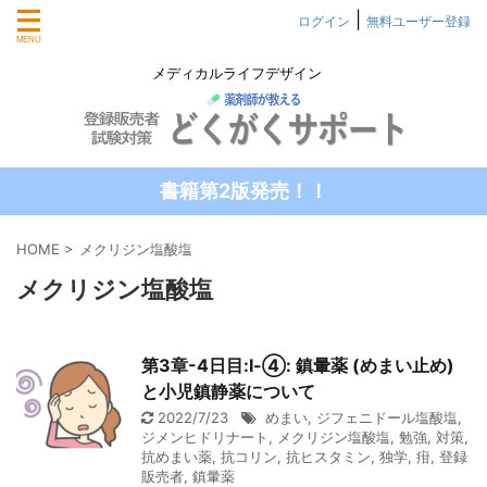
|
ログイン
無料ユーザー登録
メディカルライフデザイン
書籍第2版発売！！
HOME
>
メクリジン塩酸塩
メクリジン塩酸塩
第3章-4日目:Ⅰ-④: 鎮暈薬 (めまい止め)
と小児鎮静薬について
2022/7/23
めまい
,
ジフェニドール塩酸塩
,
ジメンヒドリナート
,
メクリジン塩酸塩
,
勉強
,
対策
,
抗めまい薬
,
抗コリン
,
抗ヒスタミン
,
独学
,
疳
,
登録
販売者
,
鎮暈薬