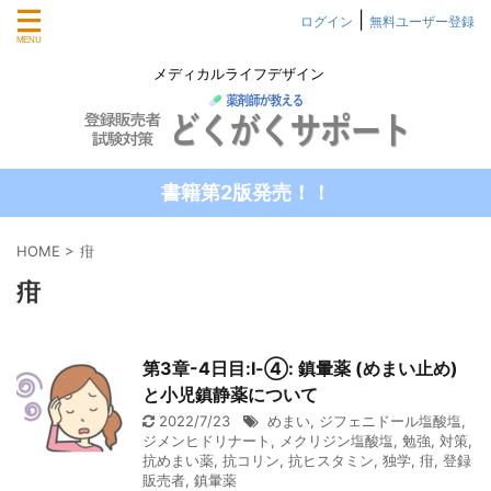
|
ログイン
無料ユーザー登録
メディカルライフデザイン
書籍第2版発売！！
HOME
>
疳
疳
第3章-4日目:Ⅰ-④: 鎮暈薬 (めまい止め)
と小児鎮静薬について
2022/7/23
めまい
,
ジフェニドール塩酸塩
,
ジメンヒドリナート
,
メクリジン塩酸塩
,
勉強
,
対策
,
抗めまい薬
,
抗コリン
,
抗ヒスタミン
,
独学
,
疳
,
登録
販売者
,
鎮暈薬