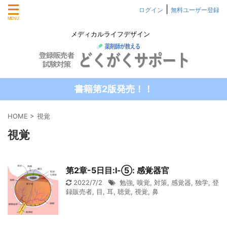
|
ログイン
無料ユーザー登録
メディカルライフデザイン
書籍第2版発売！！
HOME
>
視覚
視覚
第2章-5日目:Ⅰ-⑤: 感覚器官
2022/7/2
勉強
,
嗅覚
,
対策
,
感覚器
,
独学
,
登
録販売者
,
目
,
耳
,
聴覚
,
視覚
,
鼻