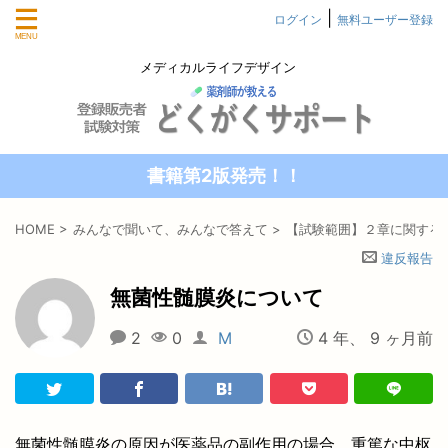
|
ログイン
無料ユーザー登録
メディカルライフデザイン
書籍第2版発売！！
HOME
>
みんなで聞いて、みんなで答えて
>
【試験範囲】２章に関する
違反報告
無菌性髄膜炎について
2
0
M
4 年、 9 ヶ月前
無菌性髄膜炎の原因が医薬品の副作用の場合、重篤な中枢