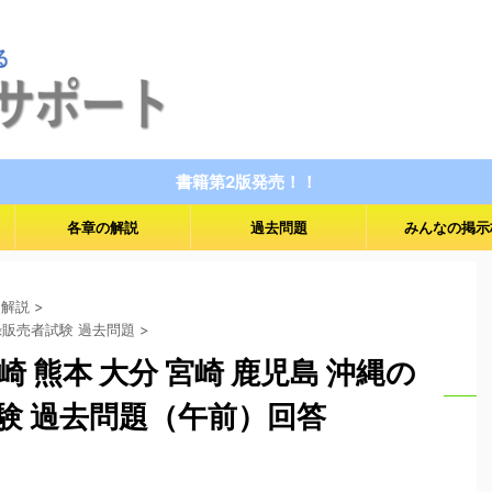
書籍第2版発売！！
各章の解説
過去問題
みんなの掲示
 解説
>
登録販売者試験 過去問題
>
長崎 熊本 大分 宮崎 鹿児島 沖縄の
験 過去問題（午前）回答