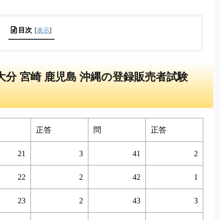
目次
[
表示
]
熊本 大分 宮崎 鹿児島 沖縄の登録販売者試験
正答
問
正答
21
3
41
2
22
2
42
1
23
2
43
3