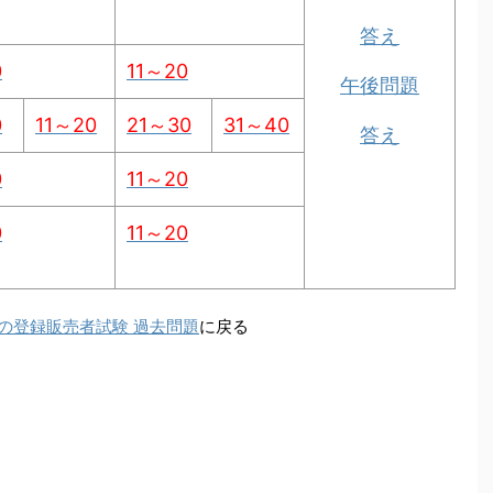
答え
0
11～20
午後問題
0
11～20
21～30
31～40
答え
0
11～20
0
11～20
沖縄の登録販売者試験 過去問題
に戻る