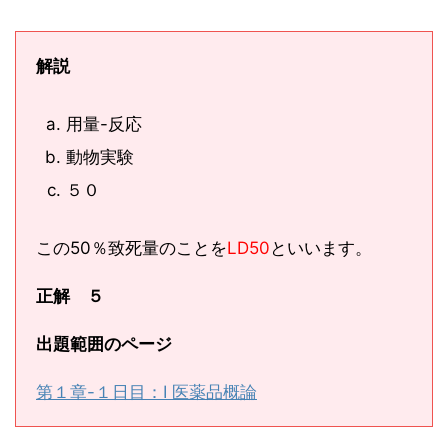
解説
用量-反応
動物実験
５０
この50％致死量のことを
LD50
といいます。
正解 ５
出題範囲のページ
第１章-１日目：Ⅰ 医薬品概論