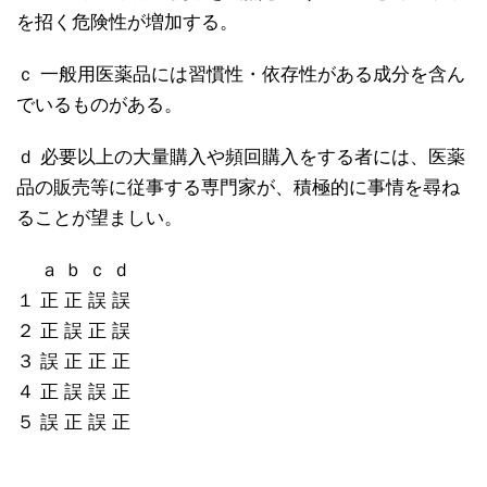
を招く危険性が増加する。
ｃ 一般用医薬品には習慣性・依存性がある成分を含ん
でいるものがある。
ｄ 必要以上の大量購入や頻回購入をする者には、医薬
品の販売等に従事する専門家が、積極的に事情を尋ね
ることが望ましい。
ａ ｂ ｃ ｄ
１ 正 正 誤 誤
２ 正 誤 正 誤
３ 誤 正 正 正
４ 正 誤 誤 正
５ 誤 正 誤 正