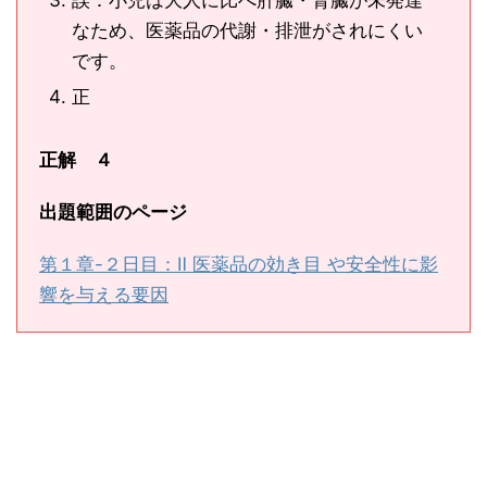
誤：小児は大人に比べ肝臓・腎臓が未発達
なため、医薬品の代謝・排泄がされにくい
です。
正
正解 ４
出題範囲のページ
第１章-２日目：Ⅱ 医薬品の効き目 や安全性に影
響を与える要因