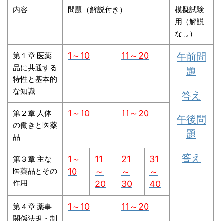
内容
問題（解説付き）
模擬試験
用（解説
なし）
1～10
11～20
午前問
第１章 医薬
品に共通する
題
特性と基本的
な知識
答え
1～10
11～20
第２章 人体
午後問
の働きと医薬
題
品
答え
1～
11
21
31
第３章 主な
医薬品とその
10
～
～
～
作用
20
30
40
1～10
11～20
第４章 薬事
関係法規・制