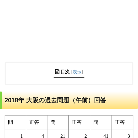
目次
[
表示
]
2018年 大阪の過去問題（午前）回答
問
正答
問
正答
問
正答
1
4
21
2
41
3