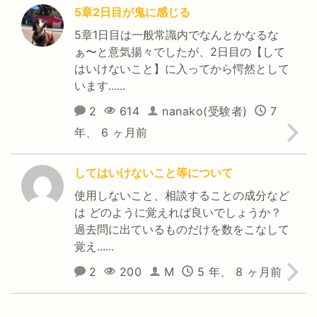
5章2日目が鬼に感じる
5章1日目は一般常識内でなんとかなるな
ぁ〜と意気揚々でしたが、2日目の【して
はいけないこと】に入ってから愕然として
います......
2
614
nanako(受験者)
7
年、 6 ヶ月前
してはいけないこと等について
使用しないこと、相談することの成分など
は どのように覚えれば良いでしょうか？
過去問に出ているものだけを数をこなして
覚え......
2
200
M
5 年、 8 ヶ月前