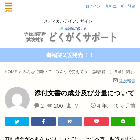
|
ログイン
無料ユーザー登録
メディカルライフデザイン
書籍第2版発売！！
HOME
>
みんなで聞いて、みんなで答えて
>
【試験範囲】５章に関する
違反報告
添付文書の成分及び分量について
2
200
M
4 年、 10 ヶ月前
有効成分が不明なものについては、その本質、製造方法の