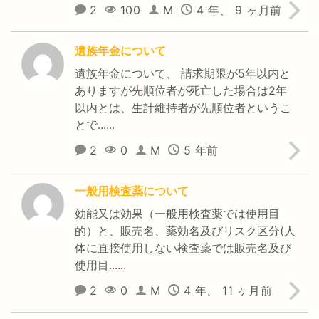
2
100
M
4 年、 9 ヶ月前
遺族年金について
遺族年金について、 請求期限が5年以内と
ありますが先順位者が死亡した場合は2年
以内とは、生計維持者が先順位者というこ
とで......
2
0
M
5 年前
一般用検査薬について
効能又は効果（一般用検査薬では使用目
的）と、販売名、薬効名及びリスク区分(人
体に直接使用しない検査薬では販売名及び
使用目......
2
0
M
4 年、 11 ヶ月前