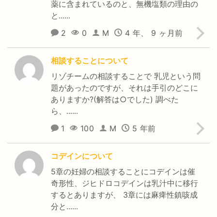
薬に含まれているのと、無機塩類の理由の
と......
2
0
M
4 年、 9 ヶ月前
相談することについて
リゾチームの相談することで 乳児という問
題があったのですが、それは手引のどこに
ありますか?(解答は○でした) 調べた
ら、......
1
100
M
5 年前
コデインについて
5章の妊婦の相談することにコデインは催
奇形性、ジヒドロコデインは乳汁中に移行
するとありますが、 3章には麻痺性鎮咳成
分と......