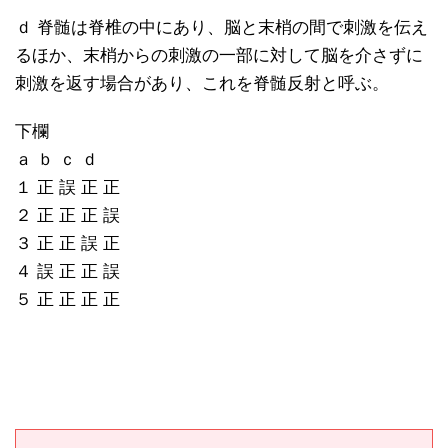
ｄ 脊髄は脊椎の中にあり、脳と末梢の間で刺激を伝え
るほか、末梢からの刺激の一部に対して脳を介さずに
刺激を返す場合があり、これを脊髄反射と呼ぶ。
下欄
ａ ｂ ｃ ｄ
１ 正 誤 正 正
２ 正 正 正 誤
３ 正 正 誤 正
４ 誤 正 正 誤
５ 正 正 正 正