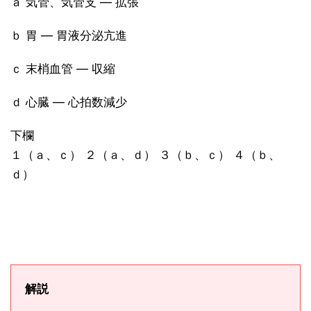
ａ 気管、気管支 ― 拡張
ｂ 胃 ― 胃液分泌亢進
ｃ 末梢血管 ― 収縮
ｄ 心臓 ― 心拍数減少
下欄
１（ａ、ｃ） ２（ａ、ｄ） ３（ｂ、ｃ） ４（ｂ、
ｄ）
解説