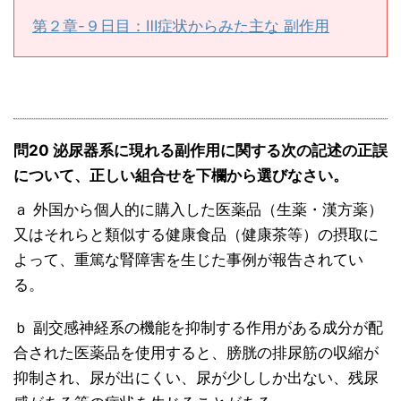
第２章-９日目：Ⅲ症状からみた主な 副作用
問20 泌尿器系に現れる副作用に関する次の記述の正誤
について、正しい組合せを下欄から選びなさい。
ａ 外国から個人的に購入した医薬品（生薬・漢方薬）
又はそれらと類似する健康食品（健康茶等）の摂取に
よって、重篤な腎障害を生じた事例が報告されてい
る。
ｂ 副交感神経系の機能を抑制する作用がある成分が配
合された医薬品を使用すると、膀胱の排尿筋の収縮が
抑制され、尿が出にくい、尿が少ししか出ない、残尿