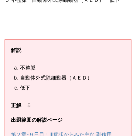
５ 不整脈 自動体外式除細動器（ＡＥＤ） 低下
解説
不整脈
自動体外式除細動器（ＡＥＤ）
低下
正解
５
出題範囲の解説ページ
第２章-９日目：Ⅲ症状からみた主な 副作用