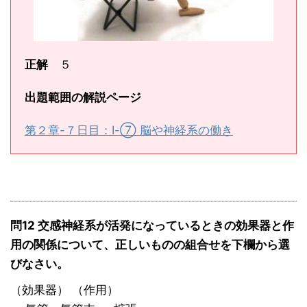
正解
５
出題範囲の解説ページ
第２章-７日目：Ⅰ-⑦ 脳や神経系の働き
問12 交感神経系が活発になっているときの効果器と作
用の関係について、正しいものの組合せを下欄から選
びなさい。
（効果器） （作用）