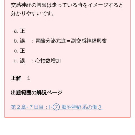
交感神経の興奮は走っている時をイメージすると
分かりやすいです。
正
誤 ：胃酸分泌亢進＝副交感神経興奮
正
誤 ：心拍数増加
正解
１
出題範囲の解説ページ
第２章-７日目：Ⅰ-⑦ 脳や神経系の働き