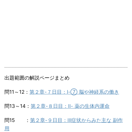
出題範囲の解説ページまとめ
問11～12：
第２章-７日目：Ⅰ-⑦ 脳や神経系の働き
問13～14：
第２章-８日目：Ⅱ- 薬の生体内運命
問15 ：
第２章-９日目：Ⅲ症状からみた主な 副作
用