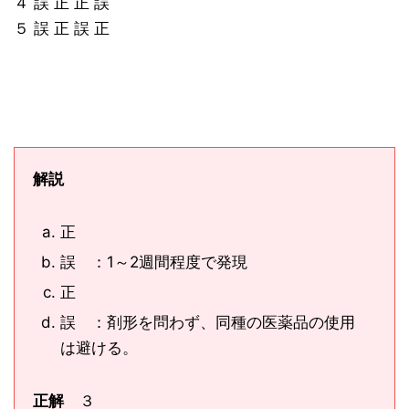
４ 誤 正 正 誤
５ 誤 正 誤 正
解説
正
誤 ：1～2週間程度で発現
正
誤 ：剤形を問わず、同種の医薬品の使用
は避ける。
正解
３