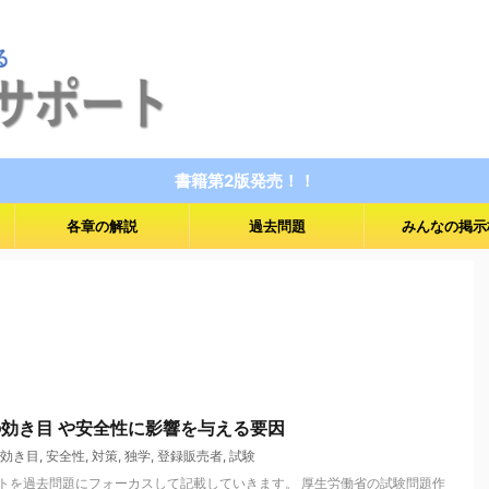
書籍第2版発売！！
各章の解説
過去問題
みんなの掲示
品の効き目 や安全性に影響を与える要因
効き目
,
安全性
,
対策
,
独学
,
登録販売者
,
試験
トを過去問題にフォーカスして記載していきます。 厚生労働省の試験問題作