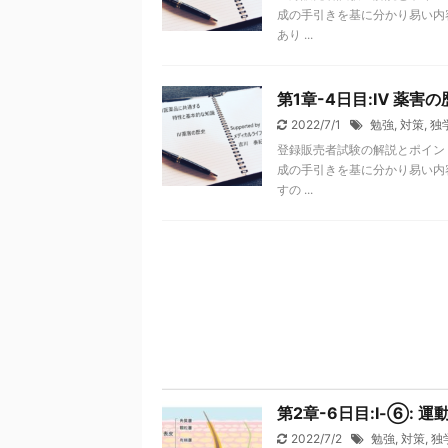
成の手引きを基に分かり易い内
あり ...
第1章-4日目:Ⅳ 薬害の
2022/7/1
勉強
,
対策
,
独
登録販売者試験の解説とポイン
成の手引きを基に分かり易い内
すの ...
第2章-6日目:Ⅰ-⑥: 運
2022/7/2
勉強
,
対策
,
独