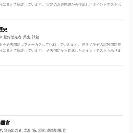
容に変えて解説しています。 実際の過去問題から作成したポイントテストも
歴史
学
,
登録販売者
,
薬害
,
試験
トを過去問題にフォーカスして記載していきます。 厚生労働省の試験問題作
容に変えて解説しています。 過去問題から作成したポイントテストもありま
動器官
学
,
登録販売者
,
皮膚
,
筋
,
試験
,
運動期間
,
骨