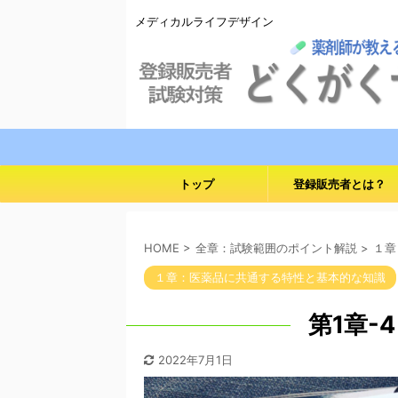
メディカルライフデザイン
トップ
登録販売者とは？
HOME
>
全章：試験範囲のポイント解説
>
１章
１章：医薬品に共通する特性と基本的な知識
第1章-
2022年7月1日