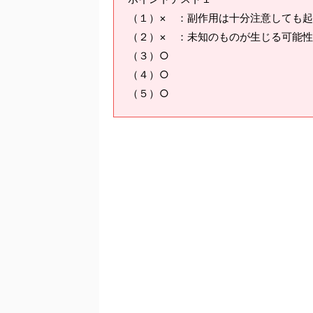
（１）× ：副作用は十分注意しても
（２）× ：未知のものが生じる可能
（３）○
（４）○
（５）○