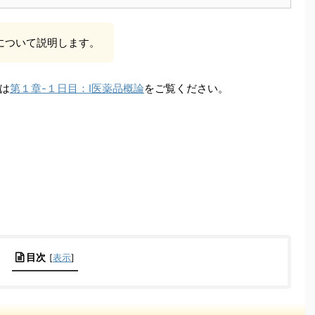
について説明します。
は
第１章-１日目：Ⅰ医薬品概論
をご覧ください。
目次
[
表示
]