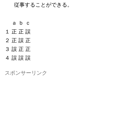
従事することができる。
ａ ｂ ｃ
１ 正 正 誤
２ 正 誤 正
３ 誤 正 正
４ 誤 誤 誤
スポンサーリンク