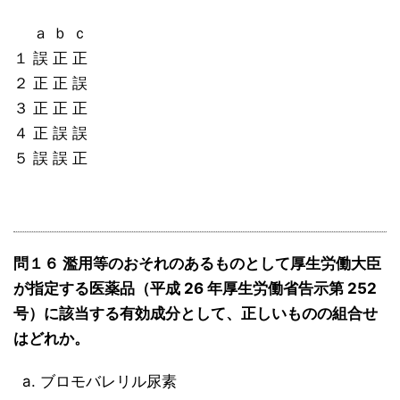
ａ ｂ ｃ
１ 誤 正 正
２ 正 正 誤
３ 正 正 正
４ 正 誤 誤
５ 誤 誤 正
問１６ 濫用等のおそれのあるものとして厚生労働大臣
が指定する医薬品（平成 26 年厚生労働省告示第 252
号）に該当する有効成分として、正しいものの組合せ
はどれか。
ブロモバレリル尿素