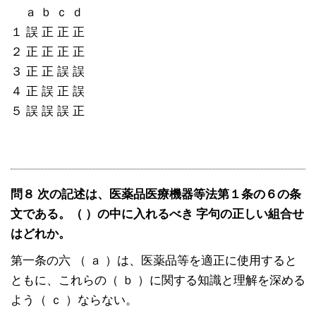
ａ ｂ ｃ ｄ
１ 誤 正 正 正
２ 正 正 正 正
３ 正 正 誤 誤
４ 正 誤 正 誤
５ 誤 誤 誤 正
問８ 次の記述は、医薬品医療機器等法第１条の６の条
文である。（ ）の中に入れるべき 字句の正しい組合せ
はどれか。
第一条の六 （ ａ ）は、医薬品等を適正に使用すると
ともに、これらの（ ｂ ）に関する知識と理解を深める
よう（ ｃ ）ならない。