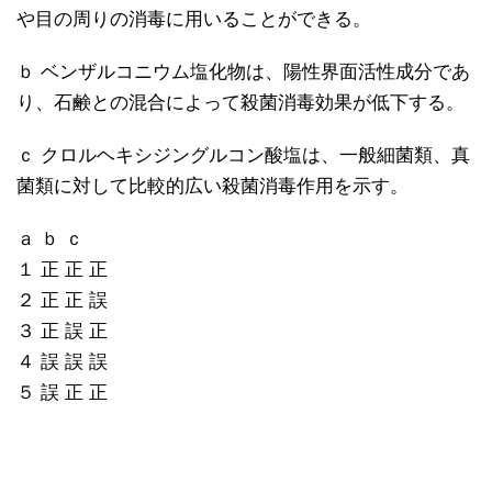
や目の周りの消毒に用いることができる。
ｂ ベンザルコニウム塩化物は、陽性界面活性成分であ
り、石鹸との混合によって殺菌消毒効果が低下する。
ｃ クロルヘキシジングルコン酸塩は、一般細菌類、真
菌類に対して比較的広い殺菌消毒作用を示す。
ａ ｂ ｃ
１ 正 正 正
２ 正 正 誤
３ 正 誤 正
４ 誤 誤 誤
５ 誤 正 正