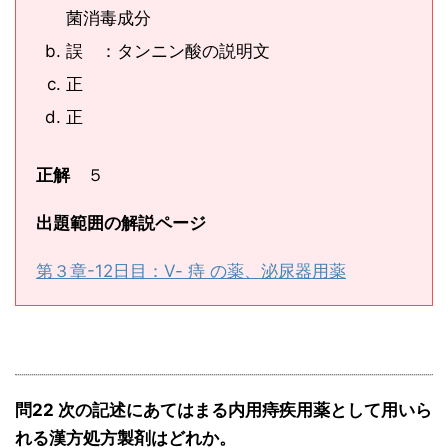
菌消毒成分
誤 ：タンニン酸の説明文
正
正
正解
５
出題範囲の解説ページ
第３章-12日目：Ⅴ- 痔 の薬、泌尿器用薬
問22 次の記述にあてはまる内用痔疾用薬として用いら
れる漢方処方製剤はどれか。