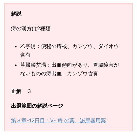
解説
痔の漢方は2種類
乙字湯：便秘の痔核、カンゾウ、ダイオウ
含有
芎帰膠艾湯：出血傾向があり、胃腸障害が
ないものの痔出血、カンゾウ含有
正解
３
出題範囲の解説ページ
第３章-12日目：Ⅴ- 痔 の薬、泌尿器用薬