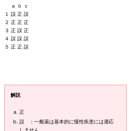
ａ ｂ ｃ
１ 誤 正 誤
２ 正 正 正
３ 正 誤 正
４ 誤 誤 誤
５ 正 正 誤
解説
正
誤 ：一般薬は基本的に慢性疾患には適応
しません。