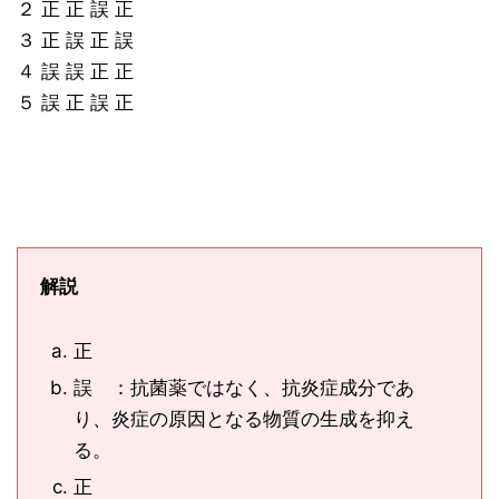
２ 正 正 誤 正
３ 正 誤 正 誤
４ 誤 誤 正 正
５ 誤 正 誤 正
解説
正
誤 ：抗菌薬ではなく、抗炎症成分であ
り、炎症の原因となる物質の生成を抑え
る。
正