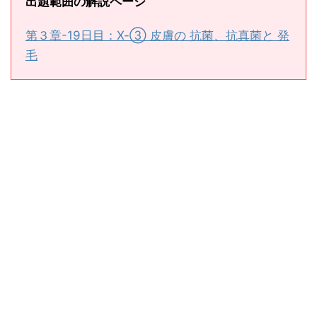
出題範囲の解説ページ
第３章-19日目：Ⅹ-③ 皮膚の 抗菌、抗真菌と 発
毛