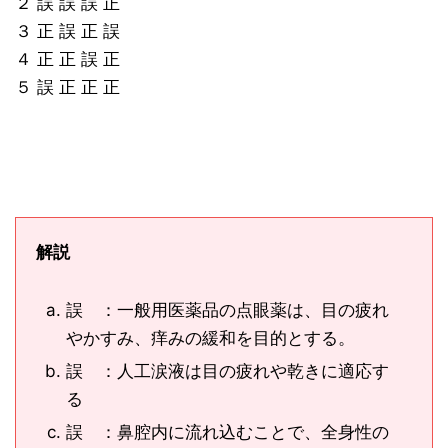
２ 誤 誤 誤 正
３ 正 誤 正 誤
４ 正 正 誤 正
５ 誤 正 正 正
解説
誤 ：一般用医薬品の点眼薬は、目の疲れ
やかすみ、痒みの緩和を目的とする。
誤 ：人工涙液は目の疲れや乾きに適応す
る
誤 ：鼻腔内に流れ込むことで、全身性の