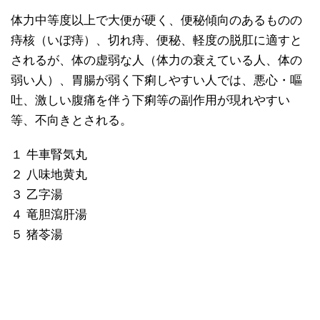
体力中等度以上で大便が硬く、便秘傾向のあるものの
痔核（いぼ痔）、切れ痔、便秘、軽度の脱肛に適すと
されるが、体の虚弱な人（体力の衰えている人、体の
弱い人）、胃腸が弱く下痢しやすい人では、悪心・嘔
吐、激しい腹痛を伴う下痢等の副作用が現れやすい
等、不向きとされる。
１ 牛車腎気丸
２ 八味地黄丸
３ 乙字湯
４ 竜胆瀉肝湯
５ 猪苓湯