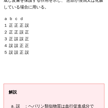
成し皮膚を保護する作用を示し、 患部が浸潤又は化膿
している場合に用いる。
ａ ｂ ｃ ｄ
１ 正 正 正 誤
２ 正 正 誤 正
３ 正 誤 誤 正
４ 誤 誤 正 正
５ 誤 誤 正 誤
解説
誤 ：ヘパリン類似物質は血行促進成分で