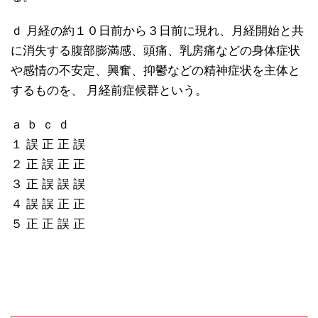
ｄ 月経の約１０日前から３日前に現れ、月経開始と共
に消失する腹部膨満感、頭痛、乳房痛などの身体症状
や感情の不安定、興奮、抑鬱などの精神症状を主体と
するものを、 月経前症候群という。
ａ ｂ ｃ ｄ
１ 誤 正 正 誤
２ 正 誤 正 正
３ 正 誤 誤 誤
４ 誤 誤 正 正
５ 正 正 誤 正