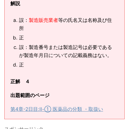
解説
誤：
製造販売業者
等の氏名又は名称及び住
所
正
誤：製造番号または製造記号は必要である
が製造年月日についての記載義務はない。
正
正解 ４
出題範囲のページ
第4章-2日目:Ⅱ-① 医薬品の分類 ・取扱い