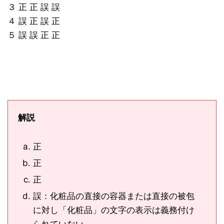
３ 正 正 誤 誤
４ 誤 正 誤 正
５ 誤 誤 正 正
解説
正
正
正
誤：化粧品の直接の容器または直接の被包
に対し「化粧品」の文字の表示は義務付け