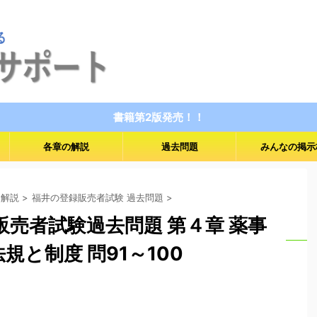
書籍第2版発売！！
各章の解説
過去問題
みんなの掲示
 解説
>
福井の登録販売者試験 過去問題
>
録販売者試験過去問題 第４章 薬事
規と制度 問91～100