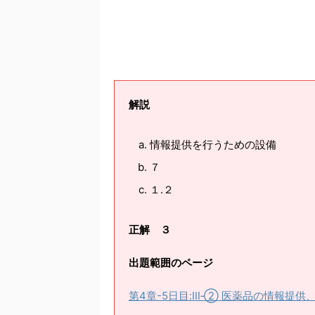
解説
情報提供を行うための設備
７
１.２
正解 ３
出題範囲のページ
第4章-5日目:Ⅲ‐② 医薬品の情報提供