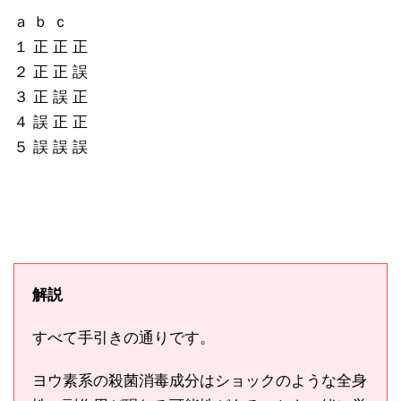
ａ ｂ ｃ
１ 正 正 正
２ 正 正 誤
３ 正 誤 正
４ 誤 正 正
５ 誤 誤 誤
解説
すべて手引きの通りです。
ヨウ素系の殺菌消毒成分はショックのような全身