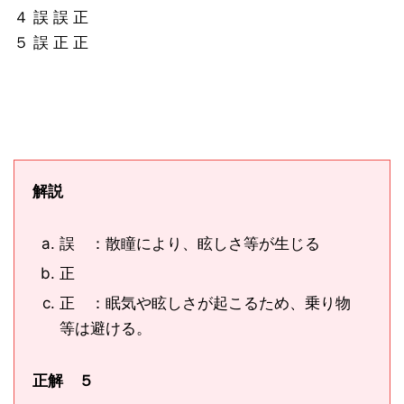
４ 誤 誤 正
５ 誤 正 正
解説
誤 ：散瞳により、眩しさ等が生じる
正
正 ：眠気や眩しさが起こるため、乗り物
等は避ける。
正解 ５