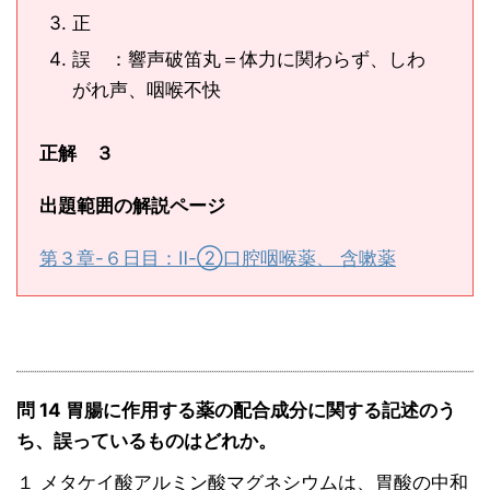
正
誤 ：響声破笛丸＝体力に関わらず、しわ
がれ声、咽喉不快
正解 ３
出題範囲の解説ページ
第３章-６日目：Ⅱ-②口腔咽喉薬、 含嗽薬
問 14 胃腸に作用する薬の配合成分に関する記述のう
ち、誤っているものはどれか。
１ メタケイ酸アルミン酸マグネシウムは、胃酸の中和