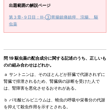
出題範囲の解説ページ
第３章-９日目：Ⅲ-③胃腸鎮痛鎮痙、浣腸、 駆
虫薬
問 19 駆虫薬の配合成分に関する記述のうち、正しいも
のの組み合わせはどれか。
ａ サントニンは、そのほとんどが肝臓で代謝されずに
腎臓で排泄されるため、腎臓病の診断を受けた人で
は、腎障害を悪化させるおそれがある。
ｂ パモ酸ピルビニウムは、蟯虫の呼吸や栄養分の代謝
を抑えて殺虫作用を示すとされる。