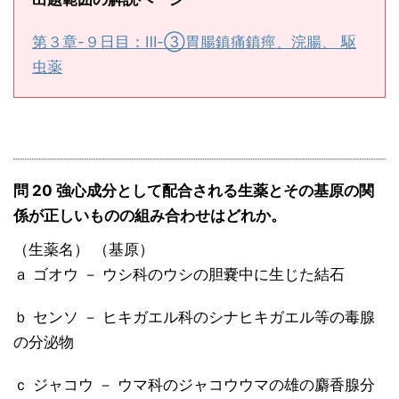
第３章-９日目：Ⅲ-③胃腸鎮痛鎮痙、浣腸、 駆
虫薬
問 20 強心成分として配合される生薬とその基原の関
係が正しいものの組み合わせはどれか。
（生薬名） （基原）
ａ ゴオウ － ウシ科のウシの胆嚢中に生じた結石
ｂ センソ － ヒキガエル科のシナヒキガエル等の毒腺
の分泌物
ｃ ジャコウ － ウマ科のジャコウウマの雄の麝香腺分