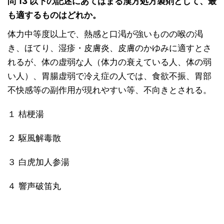
問 13 以下の記述にあてはまる漢方処方製剤として、最
も適するものはどれか。
体力中等度以上で、熱感と口渇が強いものの喉の渇
き、ほてり、湿疹・皮膚炎、皮膚のかゆみに適すとさ
れるが、体の虚弱な人（体力の衰えている人、体の弱
い人）、胃腸虚弱で冷え症の人では、食欲不振、胃部
不快感等の副作用が現れやすい等、不向きとされる。
１ 桔梗湯
２ 駆風解毒散
３ 白虎加人参湯
４ 響声破笛丸