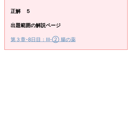
正解 ５
出題範囲の解説ページ
第３章-8日目：Ⅲ-② 腸の薬