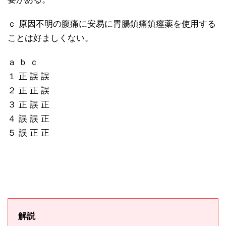
ｃ 原因不明の腹痛に安易に胃腸鎮痛鎮痙薬を使用する
ことは好ましくない。
ａ ｂ ｃ
１ 正 誤 誤
２ 正 正 誤
３ 正 誤 正
４ 誤 誤 正
５ 誤 正 正
解説