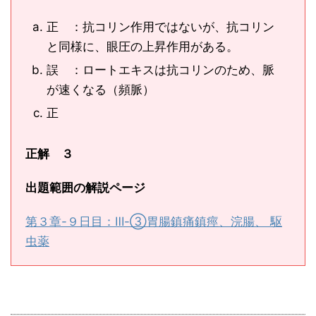
正 ：抗コリン作用ではないが、抗コリン
と同様に、眼圧の上昇作用がある。
誤 ：ロートエキスは抗コリンのため、脈
が速くなる（頻脈）
正
正解 ３
出題範囲の解説ページ
第３章-９日目：Ⅲ-③胃腸鎮痛鎮痙、浣腸、 駆
虫薬