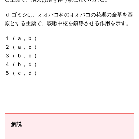
ｄ ゴミシは、オオバコ科のオオバコの花期の全草を基
原とする生薬で、咳嗽中枢を鎮静させる作用を示す。
１（ ａ，ｂ ）
２（ ａ，ｃ ）
３（ ｂ，ｃ ）
４（ ｂ，ｄ ）
５（ ｃ，ｄ ）
解説