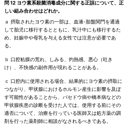
問 12 ヨウ素系殺菌消毒成分に関する正誤について、正
しい組み合わせはどれか。
ａ 摂取されたヨウ素の一部は、血液-胎盤関門を通過
して胎児に移行するとともに、乳汁中にも移行するた
め、妊娠中や母乳を与える女性では注意が必要であ
る。
ｂ 口腔粘膜の荒れ、しみる、灼熱感、悪心（吐き
け）、不快感の副作用が現れることがある。
ｃ 口腔内に使用される場合、結果的にヨウ素の摂取に
つながり、甲状腺におけるホルモン産生に影響を及ぼ
す可能性があることから、バセドウ病や橋本病などの
甲状腺疾患の診断を受けた人では、使用する前にその
適否について、治療を行っている医師又は処方薬の調
剤を行った薬剤師に相談がなされるべきである。