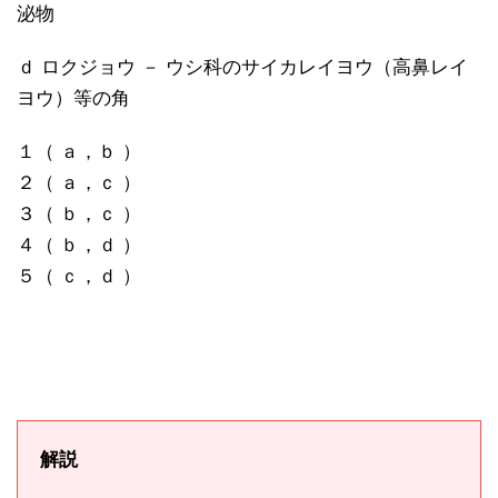
泌物
ｄ ロクジョウ － ウシ科のサイカレイヨウ（高鼻レイ
ヨウ）等の角
１（ ａ，ｂ ）
２（ ａ，ｃ ）
３（ ｂ，ｃ ）
４（ ｂ，ｄ ）
５（ ｃ，ｄ ）
解説