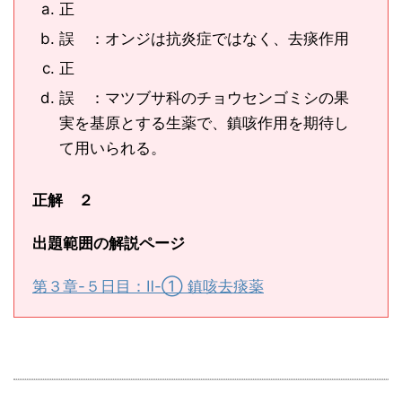
正
誤 ：オンジは抗炎症ではなく、去痰作用
正
誤 ：マツブサ科のチョウセンゴミシの果
実を基原とする生薬で、鎮咳作用を期待し
て用いられる。
正解 ２
出題範囲の解説ページ
第３章-５日目：Ⅱ-① 鎮咳去痰薬