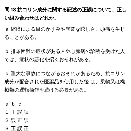
問 18 抗コリン成分に関する記述の正誤について、正し
い組み合わせはどれか。
ａ 縮瞳による目のかすみや異常な眩しさ、頭痛を生じ
ることがある。
ｂ 排尿困難の症状がある人や心臓病の診断を受けた人
では、症状の悪化を招くおそれがある。
ｃ 重大な事故につながるおそれがあるため、抗コリン
成分が配合された医薬品を使用した後 は、乗物又は機
械類の運転操作を避ける必要がある。
ａ ｂ ｃ
１ 正 誤 誤
２ 誤 正 誤
３ 正 誤 正