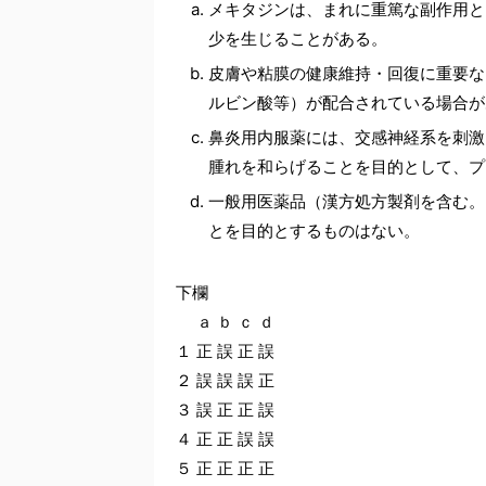
メキタジンは、まれに重篤な副作用と
少を生じることがある。
皮膚や粘膜の健康維持・回復に重要な
ルビン酸等）が配合されている場合が
鼻炎用内服薬には、交感神経系を刺激
腫れを和らげることを目的として、プ
一般用医薬品（漢方処方製剤を含む。
とを目的とするものはない。
下欄
ａ ｂ ｃ ｄ
１ 正 誤 正 誤
２ 誤 誤 誤 正
３ 誤 正 正 誤
４ 正 正 誤 誤
５ 正 正 正 正