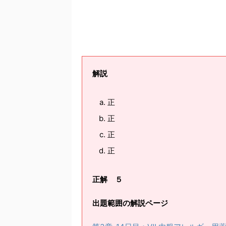
解説
正
正
正
正
正解 ５
出題範囲の解説ページ