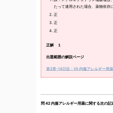
たって連用された場合、薬物依存
正
正
正
正解 １
出題範囲の解説ページ
第3章-14日目：Ⅶ 内服アレルギー用
問 42 内服アレルギー用薬に関する次の