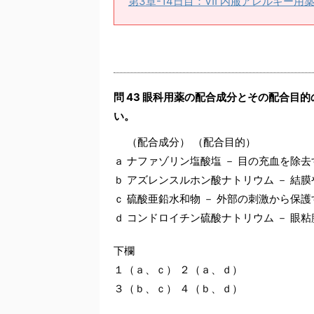
第3章-14日目：Ⅶ 内服アレルギー用
問 43 眼科用薬の配合成分とその配合目
い。
（配合成分） （配合目的）
ａ ナファゾリン塩酸塩 － 目の充血を除去
ｂ アズレンスルホン酸ナトリウム － 結
ｃ 硫酸亜鉛水和物 － 外部の刺激から保護
ｄ コンドロイチン硫酸ナトリウム － 眼
下欄
１（ａ、ｃ） ２（ａ、ｄ）
３（ｂ、ｃ） ４（ｂ、ｄ）