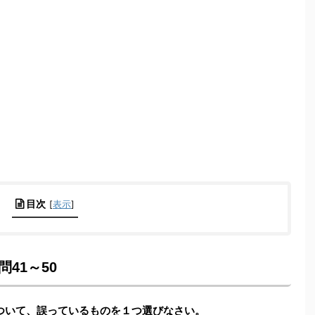
目次
[
表示
]
41～50
について、誤っているものを１つ選びなさい。