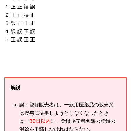
１ 正 正 誤 誤
２ 正 正 誤 正
３ 誤 正 正 正
４ 誤 誤 正 誤
５ 正 誤 正 正
解説
誤：登録販売者は、一般用医薬品の販売又
は授与に従事しようとしなくなったとき
は、
30日以内
に、登録販売者名簿の登録の
消除を申請しなければならない。