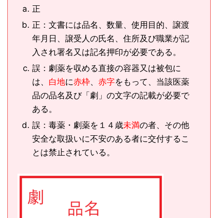
正
正：文書には品名、数量、使用目的、譲渡
年月日、譲受人の氏名、住所及び職業が記
入され署名又は記名押印が必要である。
誤：劇薬を収める直接の容器又は被包に
は、
白地
に
赤枠
、
赤字
をもって、当該医薬
品の品名及び「劇」の文字の記載が必要で
ある。
誤：毒薬・劇薬を１４歳
未満
の者、その他
安全な取扱いに不安のある者に交付するこ
とは禁止されている。