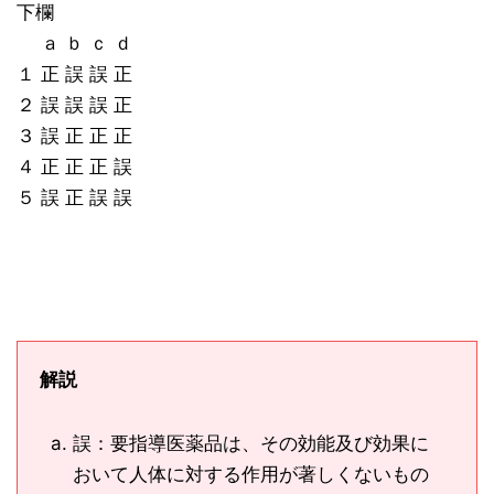
下欄
ａ ｂ ｃ ｄ
１ 正 誤 誤 正
２ 誤 誤 誤 正
３ 誤 正 正 正
４ 正 正 正 誤
５ 誤 正 誤 誤
解説
誤：要指導医薬品は、その効能及び効果に
おいて人体に対する作用が著しくないもの