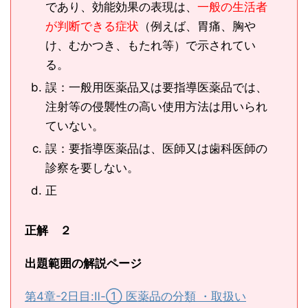
であり、効能効果の表現は、
一般の生活者
が判断できる症状
（例えば、胃痛、胸や
け、むかつき、もたれ等）で示されてい
る。
誤：一般用医薬品又は要指導医薬品では、
注射等の侵襲性の高い使用方法は用いられ
ていない。
誤：要指導医薬品は、医師又は歯科医師の
診察を要しない。
正
正解 ２
出題範囲の解説ページ
第4章-2日目:Ⅱ-① 医薬品の分類 ・取扱い