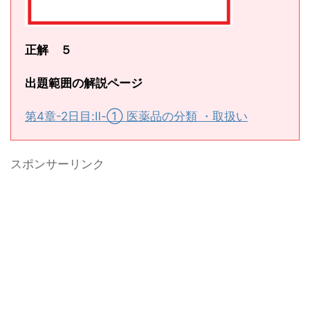
正解 ５
出題範囲の解説ページ
第4章-2日目:Ⅱ-① 医薬品の分類 ・取扱い
スポンサーリンク