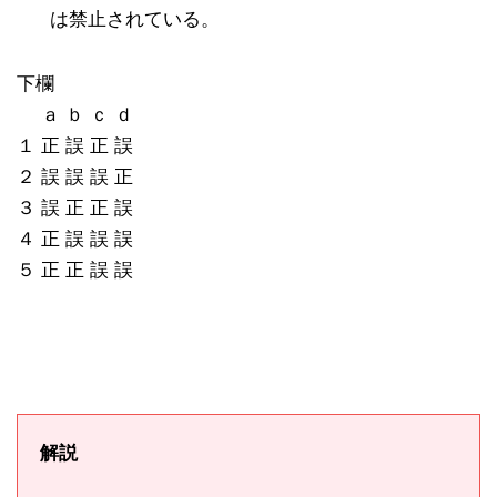
は禁止されている。
下欄
ａ ｂ ｃ ｄ
１ 正 誤 正 誤
２ 誤 誤 誤 正
３ 誤 正 正 誤
４ 正 誤 誤 誤
５ 正 正 誤 誤
解説