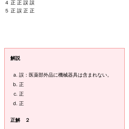
４ 正 正 誤 誤
５ 正 誤 正 正
解説
誤：医薬部外品に機械器具は含まれない。
正
正
正
正解 ２