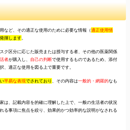
用など、その適正な使用のために必要な情報（
適正使用情
発揮します
。
スク区分に応じた販売または授与する者、その他の医薬関係
活者
が購入し、
自己の判断
で使用するものであるため、添付
択、適正な使用を図る上で重要です。
い
平易な表現
でされており
、その内容は
一般的・網羅的
なも
家は、記載内容を的確に理解した上で、一般の生活者の状況
れる事項に焦点を絞り、効果的かつ効率的な説明がなされる