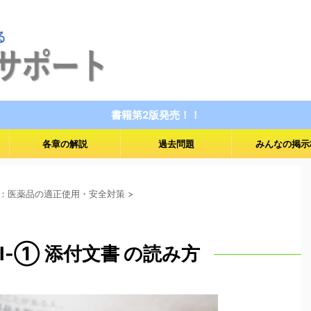
書籍第2版発売！！
各章の解説
過去問題
みんなの掲示
：医薬品の適正使用・安全対策
>
第5章-1日目:Ⅰ-① 添付文書 の読み方