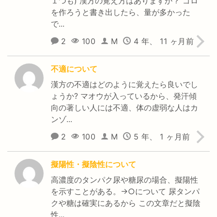
１つも) 漢方の覚え方はありますか？ ゴロ
を作ろうと書き出したら、量が多かった
で...
2
100
M
4 年、 11 ヶ月前
不適について
漢方の不適はどのように覚えたら良いでし
ょうか? マオウが入っているから、発汗傾
向の著しい人には不適、体の虚弱な人はカ
ンゾ...
2
100
M
5 年、 1 ヶ月前
擬陽性・擬陰性について
高濃度のタンパク尿や糖尿の場合、擬陽性
を示すことがある。→○について 尿タンパ
クや糖は確実にあるから この文章だと擬陰
性...