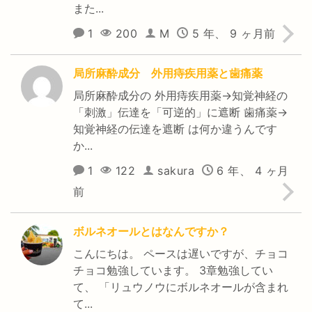
また...
1
200
M
5 年、 9 ヶ月前
局所麻酔成分 外用痔疾用薬と歯痛薬
局所麻酔成分の 外用痔疾用薬→知覚神経の
「刺激」伝達を「可逆的」に遮断 歯痛薬→
知覚神経の伝達を遮断 は何か違うんです
か...
1
122
sakura
6 年、 4 ヶ月
前
ボルネオールとはなんですか？
こんにちは。 ペースは遅いですが、チョコ
チョコ勉強しています。 3章勉強してい
て、 「リュウノウにボルネオールが含まれ
て...