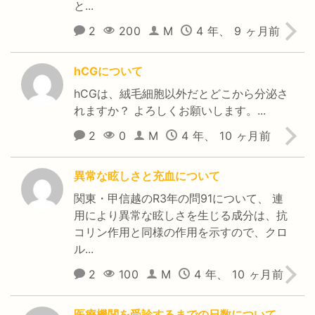
と...
2
200
M
4 年、 9 ヶ月前
hCGについて
hCGは、絨毛細胞以外だとどこから分泌さ
れますか？ よろしくお願いします。...
2
0
M
4 年、 10 ヶ月前
異常な眩しさと充血について
関東・甲信越のR3年の問91について、 連
用により異常な眩しさを生じる成分は、抗
コリン作用と同様の作用を示すので、クロ
ル...
2
100
M
4 年、 10 ヶ月前
医療機関を受診するまでの日数について