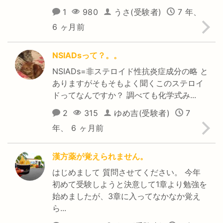
1
980
うさ(受験者)
7 年、
6 ヶ月前
NSIADsって？。。
NSIADs=非ステロイド性抗炎症成分の略 と
ありますがそもそもよく聞くこのステロイ
ドってなんですか？ 調べても化学式み...
2
315
ゆめ吉(受験者)
7
年、 6 ヶ月前
漢方薬が覚えられません。
はじめまして 質問させてください。 今年
初めて受験しようと決意して1章より勉強を
始めましたが、3章に入ってなかなか覚え
ら...