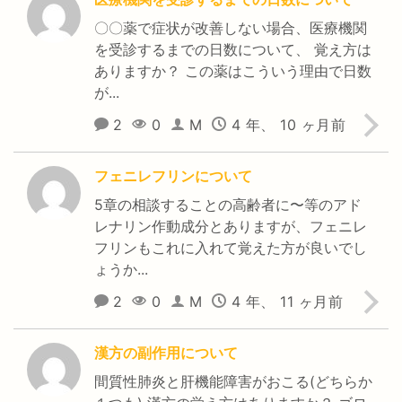
〇〇薬で症状が改善しない場合、医療機関
を受診するまでの日数について、 覚え方は
ありますか？ この薬はこういう理由で日数
が...
2
0
M
4 年、 10 ヶ月前
フェニレフリンについて
5章の相談することの高齢者に〜等のアド
レナリン作動成分とありますが、フェニレ
フリンもこれに入れて覚えた方が良いでし
ょうか...
2
0
M
4 年、 11 ヶ月前
漢方の副作用について
間質性肺炎と肝機能障害がおこる(どちらか