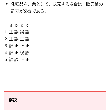
化粧品を、業として、販売する場合は、販売業の
許可が必要である。
ａ ｂ ｃ ｄ
１ 正 誤 誤 誤
２ 正 誤 正 誤
３ 誤 正 正 正
４ 誤 正 誤 誤
５ 誤 誤 正 正
解説