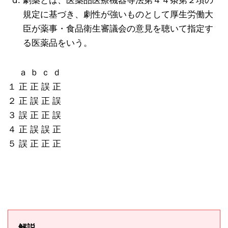
劇薬とは、医薬品医療機器等法第４４条第２項の
規定に基づき、劇性が強いものとして厚生労働大
臣が薬事・食品衛生審議会の意見を聴いて指定す
る医薬品をいう。
ａ ｂ ｃ ｄ
１ 正 正 誤 正
２ 正 誤 正 誤
３ 誤 正 正 誤
４ 正 誤 誤 正
５ 誤 正 正 正
解説