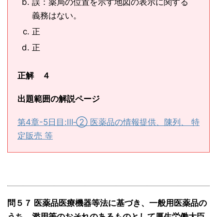
誤：薬局の位置を示す地図の表示に関する
義務はない。
正
正
正解 ４
出題範囲の解説ページ
第4章-5日目:Ⅲ‐② 医薬品の情報提供、陳列、 特
定販売 等
問５７ 医薬品医療機器等法に基づき、一般用医薬品の
うち、濫用等のおそれのあるものとして厚生労働大臣