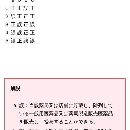
ａ ｂ ｃ ｄ
１ 正 正 誤 正
２ 誤 正 正 正
３ 正 誤 正 誤
４ 誤 誤 正 正
５ 誤 正 誤 誤
解説
誤：当該薬局又は店舗に貯蔵し、陳列して
いる一般用医薬品又は薬局製造販売医薬品
を販売し、授与することができる。