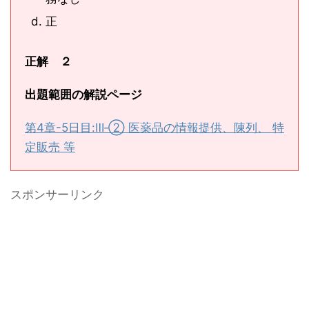
正
正解 ２
出題範囲の解説ページ
第4章-5日目:Ⅲ‐② 医薬品の情報提供、陳列、 特
定販売 等
スポンサーリンク