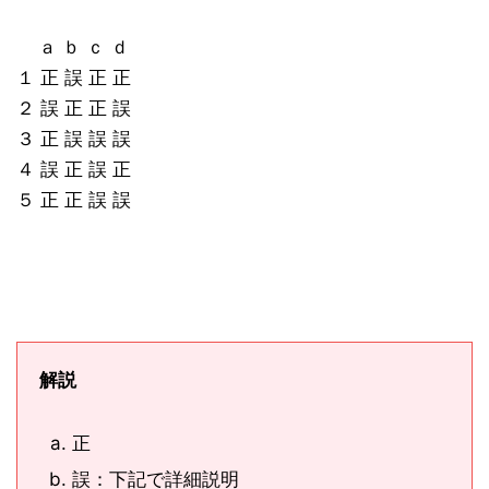
ａ ｂ ｃ ｄ
１ 正 誤 正 正
２ 誤 正 正 誤
３ 正 誤 誤 誤
４ 誤 正 誤 正
５ 正 正 誤 誤
解説
正
誤：下記で詳細説明