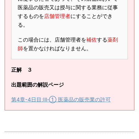
医薬品の販売又は授与に関する業務に従事
するものを
店舗管理者
にすることができ
る。
この場合には、店舗管理者を
補佐
する
薬剤
師
を置かなければなりません。
正解 ３
出題範囲の解説ページ
第4章-4日目:Ⅲ‐① 医薬品の販売業の許可