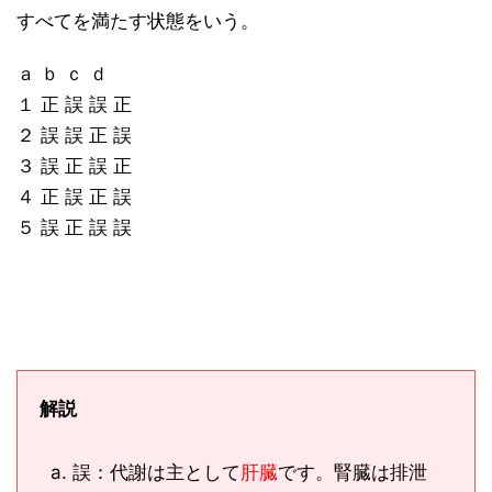
すべてを満たす状態をいう。
ａ ｂ ｃ ｄ
１ 正 誤 誤 正
２ 誤 誤 正 誤
３ 誤 正 誤 正
４ 正 誤 正 誤
５ 誤 正 誤 誤
解説
誤：代謝は主として
肝臓
です。腎臓は排泄