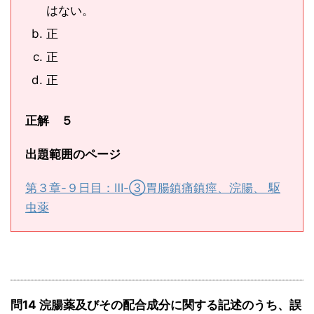
はない。
正
正
正
正解 ５
出題範囲のページ
第３章-９日目：Ⅲ-③胃腸鎮痛鎮痙、浣腸、 駆
虫薬
問14 浣腸薬及びその配合成分に関する記述のうち、誤