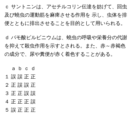
ｃ サントニンは、アセチルコリン伝達を妨げて、回虫
及び蟯虫の運動筋を麻痺させる作用を 示し、虫体を排
便とともに排出させることを目的として用いられる。
ｄ パモ酸ピルビニウムは、蟯虫の呼吸や栄養分の代謝
を抑えて殺虫作用を示すとされる。また、赤～赤褐色
の成分で、尿や糞便が赤く着色することがある。
ａ ｂ ｃ ｄ
１ 誤 誤 正 正
２ 正 誤 誤 正
３ 正 正 誤 誤
４ 正 正 正 誤
５ 誤 正 正 正