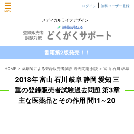
|
ログイン
無料ユーザー登録
メディカルライフデザイン
書籍第2版発売！！
HOME
>
薬剤師による登録販売者試験 過去問題 解説
>
富山 石川 岐阜 
2018年 富山 石川 岐阜 静岡 愛知 三
重の登録販売者試験過去問題 第3章
主な医薬品とその作用 問11～20