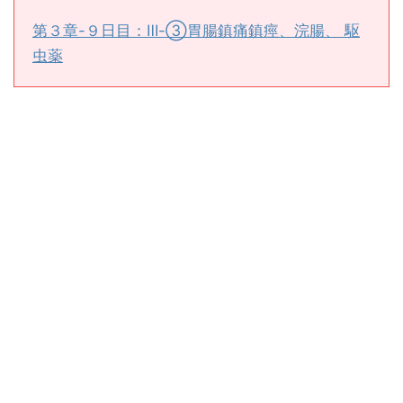
第３章-９日目：Ⅲ-③胃腸鎮痛鎮痙、浣腸、 駆
虫薬