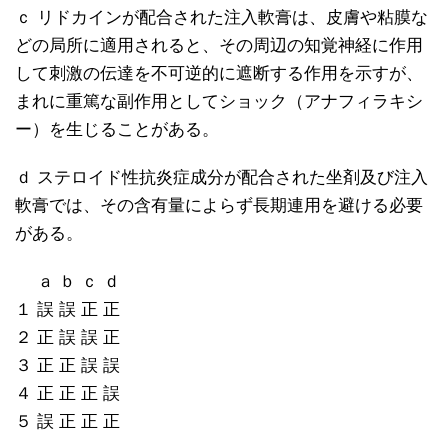
ｃ リドカインが配合された注入軟膏は、皮膚や粘膜な
どの局所に適用されると、その周辺の知覚神経に作用
して刺激の伝達を不可逆的に遮断する作用を示すが、
まれに重篤な副作用としてショック（アナフィラキシ
ー）を生じることがある。
ｄ ステロイド性抗炎症成分が配合された坐剤及び注入
軟膏では、その含有量によらず長期連用を避ける必要
がある。
ａ ｂ ｃ ｄ
１ 誤 誤 正 正
２ 正 誤 誤 正
３ 正 正 誤 誤
４ 正 正 正 誤
５ 誤 正 正 正