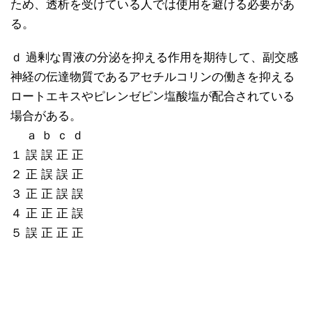
ため、透析を受けている人では使用を避ける必要があ
る。
ｄ 過剰な胃液の分泌を抑える作用を期待して、副交感
神経の伝達物質であるアセチルコリンの働きを抑える
ロートエキスやピレンゼピン塩酸塩が配合されている
場合がある。
ａ ｂ ｃ ｄ
１ 誤 誤 正 正
２ 正 誤 誤 正
３ 正 正 誤 誤
４ 正 正 正 誤
５ 誤 正 正 正