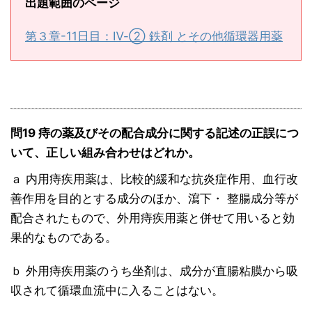
出題範囲のページ
第３章-11日目：Ⅳ-② 鉄剤 とその他循環器用薬
問19 痔の薬及びその配合成分に関する記述の正誤につ
いて、正しい組み合わせはどれか。
ａ 内用痔疾用薬は、比較的緩和な抗炎症作用、血行改
善作用を目的とする成分のほか、瀉下・ 整腸成分等が
配合されたもので、外用痔疾用薬と併せて用いると効
果的なものである。
ｂ 外用痔疾用薬のうち坐剤は、成分が直腸粘膜から吸
収されて循環血流中に入ることはない。