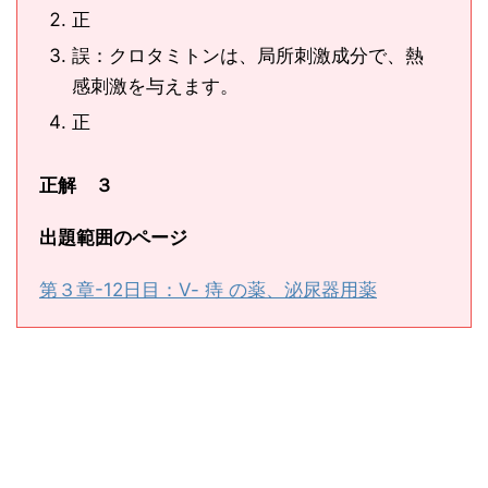
正
誤：クロタミトンは、局所刺激成分で、熱
感刺激を与えます。
正
正解 ３
出題範囲のページ
第３章-12日目：Ⅴ- 痔 の薬、泌尿器用薬