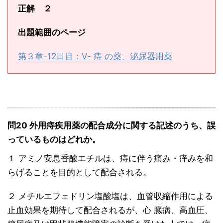
正解 ２
出題範囲のページ
第３章-12日目：Ⅴ- 痔 の薬、泌尿器用薬
問20 外用痔疾用薬の配合成分に関する記述のうち、誤
っているものはどれか。
１ アミノ安息香酸エチルは、痔に伴う痛み・痒みを和
らげることを目的として配合される。
２ メチルエフェドリン塩酸塩は、血管収縮作用による
止血効果を期待して配合されるが、心 臓病、高血圧、