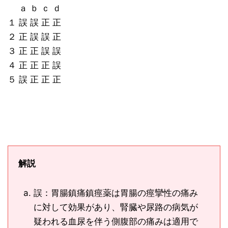
ａ ｂ ｃ ｄ
１ 誤 誤 正 正
２ 正 誤 誤 正
３ 正 正 誤 誤
４ 正 正 正 誤
５ 誤 正 正 正
解説
誤：胃腸鎮痛鎮痙薬は胃腸の痙攣性の痛み
に対して効果があり、腎臓や尿路の病気が
疑われる血尿を伴う側腹部の痛みは適用で