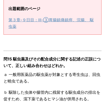
出題範囲のページ
第３章-９日目：Ⅲ-③胃腸鎮痛鎮痙、浣腸、 駆
虫薬
問15 駆虫薬及びその配合成分に関する記述の正誤につ
いて、正しい組み合わせはどれか。
ａ 一般用医薬品の駆虫薬が対象とする寄生虫は、回虫
と蟯虫である。
ｂ 駆除した虫体や腸管内に残留する駆虫成分の排出を
促すため、瀉下薬であるヒマシ油が併用される。