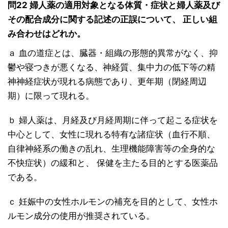
問22 婦人薬の適用対象となる体質・症状と婦人薬及び
その配合成分に関する記述の正誤について、 正しい組
み合わせはどれか。
ａ 血の道症とは、臓器・組織の形態的異常がなく、抑
鬱や寝つきが悪くなる、神経質、集中力の低下等の精
神神経症状が現れる病態であり、更年期（閉経周辺
期）に限って現れる。
ｂ 婦人薬は、月経及び月経周期に伴って起こる症状を
中心として、女性に現れる特有な諸症状（血行不順、
自律神経系の働きの乱れ、生理機能障害等の全身的な
不快症状）の緩和と、 保健を主たる目的とする医薬品
である。
ｃ 妊娠中の女性ホルモンの補充を目的として、女性ホ
ルモン成分の使用が推奨されている。