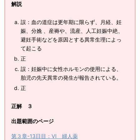
解説
誤：血の道症は更年期に限らず、月経、妊
娠、分娩 、産褥や、流産、人工妊娠中絶、
避妊手術などを原因とする異常生理によっ
て起こる
正
誤：妊娠中に女性ホルモンの使用による、
胎児の先天異常の発生が報告されている。
正
正解 ３
出題範囲のページ
第３章-13日目：Ⅵ 婦人薬