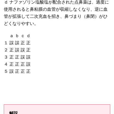
ｄ ナファゾリン塩酸塩が配合された点鼻薬は、過度に
使用されると鼻粘膜の血管が収縮しなくなり、逆に血
管が拡張して二次充血を招き、鼻づまり（鼻閉）がひ
どくなりやすい。
ａ ｂ ｃ ｄ
１ 誤 誤 正 正
２ 正 誤 誤 正
３ 正 正 誤 誤
４ 正 正 正 誤
５ 誤 正 正 正
解説