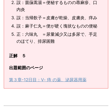
誤：茵蔯蒿湯＝便秘するものの蕁麻疹、口
内炎
誤：当帰飲子＝皮膚が乾燥、皮膚炎、痒み
誤：麻子仁丸＝便が硬く塊状なものの便秘
正：六味丸 ＝尿量減少又は多尿で、手足
のほてり、排尿困難
正解 ５
出題範囲のページ
第３章-12日目：Ⅴ- 痔 の薬、泌尿器用薬