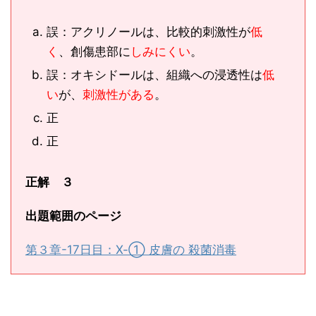
誤：アクリノールは、比較的刺激性が
低
く
、創傷患部に
しみにくい
。
誤：オキシドールは、組織への浸透性は
低
い
が、
刺激性がある
。
正
正
正解 ３
出題範囲のページ
第３章-17日目：Ⅹ-① 皮膚の 殺菌消毒