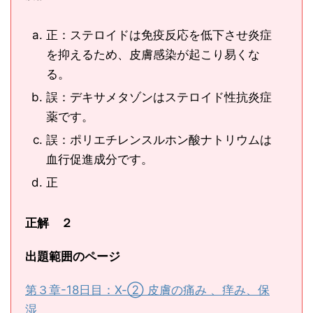
正：ステロイドは免疫反応を低下させ炎症
を抑えるため、皮膚感染が起こり易くな
る。
誤：デキサメタゾンはステロイド性抗炎症
薬です。
誤：ポリエチレンスルホン酸ナトリウムは
血行促進成分です。
正
正解 ２
出題範囲のページ
第３章-18日目：Ⅹ-② 皮膚の痛み 、痒み、保
湿