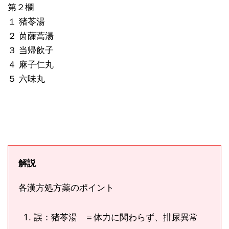
第２欄
１ 猪苓湯
２ 茵蔯蒿湯
３ 当帰飲子
４ 麻子仁丸
５ 六味丸
解説
各漢方処方薬のポイント
誤：猪苓湯 ＝体力に関わらず、排尿異常