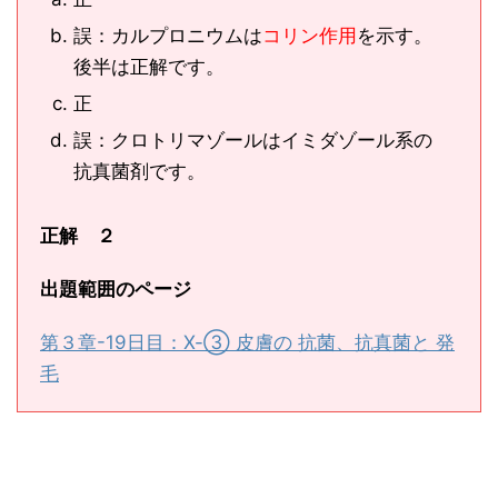
誤：カルプロニウムは
コリン作用
を示す。
後半は正解です。
正
誤：クロトリマゾールはイミダゾール系の
抗真菌剤です。
正解 ２
出題範囲のページ
第３章-19日目：Ⅹ-③ 皮膚の 抗菌、抗真菌と 発
毛