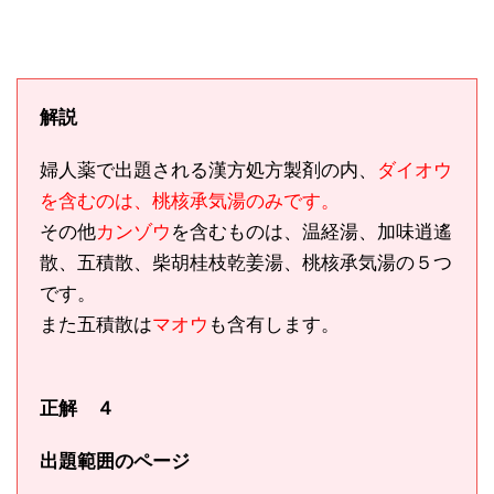
解説
婦人薬で出題される漢方処方製剤の内、
ダイオウ
を含むのは、桃核承気湯のみです。
その他
カンゾウ
を含むものは、温経湯、加味逍遙
散、五積散、柴胡桂枝乾姜湯、桃核承気湯の５つ
です。
また五積散は
マオウ
も含有します。
正解 ４
出題範囲のページ