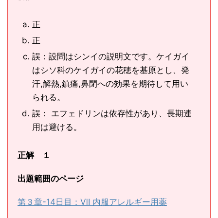
正
正
誤：設問はシンイの説明文です。ケイガイ
はシソ科のケイガイの花穂を基原とし、発
汗,解熱,鎮痛,鼻閉への効果を期待して用い
られる。
誤： エフェドリンは依存性があり、長期連
用は避ける。
正解 １
出題範囲のページ
第３章-14日目：Ⅶ 内服アレルギー用薬