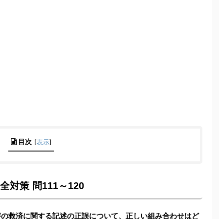
目次
[
表示
]
対策 問111～120
害の救済に関する記述の正誤について、正しい組み合わせはど