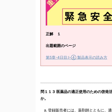
正解 １
出題範囲のページ
第5章-4日目:Ⅰ-④ 製品表示の読み方
問１１３ 医薬品の適正使用のための啓発
か。
登録販売者には、薬剤師とともに、適