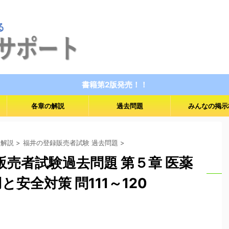
書籍第2版発売！！
各章の解説
過去問題
みんなの掲示
 解説
>
福井の登録販売者試験 過去問題
>
録販売者試験過去問題 第５章 医薬
安全対策 問111～120