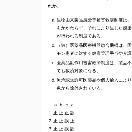
れか。
生物由来製品感染等被害救済制度は、
もかかわらず、それにより生じた感染
が行われる制度である。
（独）医薬品医療機器総合機構は、国
モン患者に対する健康管理手当や介護
医薬品副作用被害救済制度は、製品不
ても救済対象になる。
無承認無許可医薬品や個人輸入により
象から除外されている。
ａ ｂ ｃ ｄ
１ 正 正 正 誤
２ 正 正 誤 正
３ 正 正 誤 誤