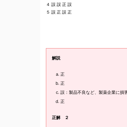
４ 誤 誤 正 誤
５ 誤 正 誤 正
解説
正
正
誤：製品不良など、製薬企業に損
正
正解 ２