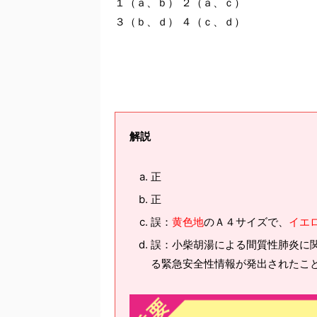
１（ａ、ｂ） ２（ａ、ｃ）
３（ｂ、ｄ） ４（ｃ、ｄ）
解説
正
正
誤：
黄色地
のＡ４サイズで、
イエ
誤：小柴胡湯による間質性肺炎に
る緊急安全性情報が発出されたこ