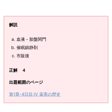
解説
血液－胎盤関門
催眠鎮静剤
市販後
正解 ４
出題範囲のページ
第1章-4日目:Ⅳ 薬害の歴史