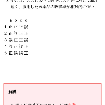
小児は、大人と比べて身体の大きさに対して腸が
短く、服用した医薬品の吸収率が相対的に低い。
ａ ｂ ｃ ｄ
１ 正 正 正 誤
２ 正 誤 正 正
３ 誤 正 正 誤
４ 誤 正 誤 正
５ 正 誤 誤 正
解説