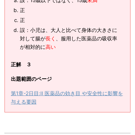
誤：15歳以下ではなく、15歳
未満
正
正
誤：小児は、大人と比べて身体の大きさに
対して腸が
長く
、服用した医薬品の吸収率
が相対的に
高い
正解 ３
出題範囲のページ
第1章-2日目:Ⅱ 医薬品の効き目 や安全性に影響を
与える要因