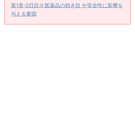
第1章-2日目:Ⅱ 医薬品の効き目 や安全性に影響を
与える要因