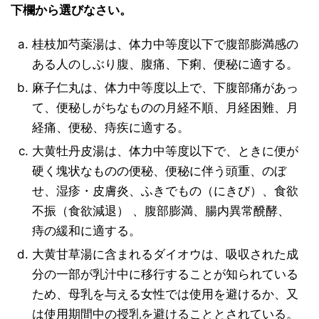
下欄から選びなさい。
桂枝加芍薬湯は、体力中等度以下で腹部膨満感の
ある人のしぶり腹、腹痛、下痢、便秘に適する。
麻子仁丸は、体力中等度以上で、下腹部痛があっ
て、便秘しがちなものの月経不順、月経困難、月
経痛、便秘、痔疾に適する。
大黄牡丹皮湯は、体力中等度以下で、ときに便が
硬く塊状なものの便秘、便秘に伴う頭重、のぼ
せ、湿疹・皮膚炎、ふきでもの（にきび）、食欲
不振（食欲減退） 、腹部膨満、腸内異常醗酵、
痔の緩和に適する。
大黄甘草湯に含まれるダイオウは、吸収された成
分の一部が乳汁中に移行することが知られている
ため、母乳を与える女性では使用を避けるか、又
は使用期間中の授乳を避けることとされている。