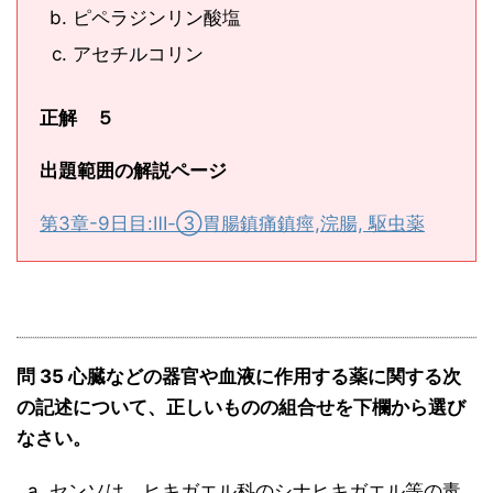
ピペラジンリン酸塩
アセチルコリン
正解 ５
出題範囲の解説ページ
第3章-9日目:Ⅲ-③胃腸鎮痛鎮痙,浣腸, 駆虫薬
問 35 心臓などの器官や血液に作用する薬に関する次
の記述について、正しいものの組合せを下欄から選び
なさい。
センソは、ヒキガエル科のシナヒキガエル等の毒