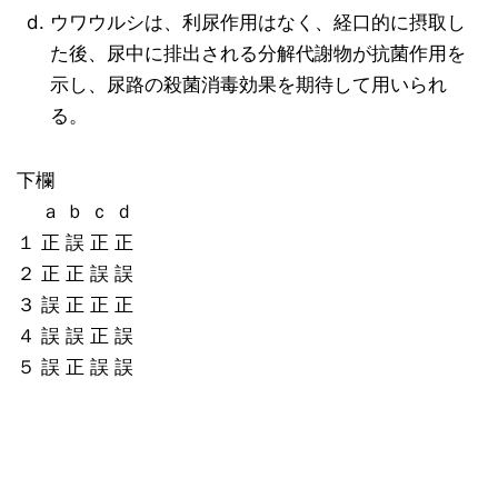
ウワウルシは、利尿作用はなく、経口的に摂取し
た後、尿中に排出される分解代謝物が抗菌作用を
示し、尿路の殺菌消毒効果を期待して用いられ
る。
下欄
ａ ｂ ｃ ｄ
１ 正 誤 正 正
２ 正 正 誤 誤
３ 誤 正 正 正
４ 誤 誤 正 誤
５ 誤 正 誤 誤