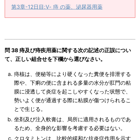
第3章-12日目:Ⅴ- 痔 の薬、泌尿器用薬
問 38 痔及び痔疾用薬に関する次の記述の正誤につい
て、正しい組合せを下欄から選びなさい。
痔核は、便秘等により硬くなった糞便を排泄する
際や、下痢の便に含まれる多量の水分が肛門の粘
膜に浸透して炎症を起こしやすくなった状態で、
勢いよく便が通過する際に粘膜が傷つけられるこ
とで生じる。
坐剤及び注入軟膏は、局所に適用されるものであ
るため、全身的な影響を考慮する必要はない。
クロタミトンは、比較的緩和な抗炎症作用を示す