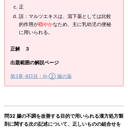
正
誤：マルツエキスは、瀉下薬としては比較
的作用が
穏やか
なため、主に乳幼児の便秘
に用いられる。
正解 ３
出題範囲の解説ページ
第3章-8日目：Ⅲ-② 腸の薬
問32 腸の不調を改善する目的で用いられる漢方処方製
剤に関する次の記述について、正しいものの組合せを