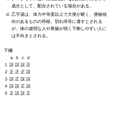
成分として、配合されている場合がある。
乙字湯は、体力中等度以上で大便が硬く、便秘傾
向のあるものの痔核、切れ痔等に適すとされる
が、体の虚弱な人や胃腸が弱く下痢しやすい人に
は不向きとされる。
下欄
ａ ｂ ｃ ｄ
１ 誤 誤 誤 正
２ 正 正 正 誤
３ 誤 正 誤 誤
４ 誤 誤 正 誤
５ 正 誤 誤 正