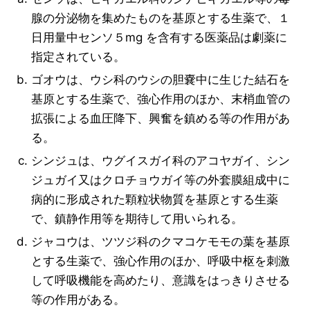
腺の分泌物を集めたものを基原とする生薬で、１
日用量中センソ５mg を含有する医薬品は劇薬に
指定されている。
ゴオウは、ウシ科のウシの胆嚢中に生じた結石を
基原とする生薬で、強心作用のほか、末梢血管の
拡張による血圧降下、興奮を鎮める等の作用があ
る。
シンジュは、ウグイスガイ科のアコヤガイ、シン
ジュガイ又はクロチョウガイ等の外套膜組成中に
病的に形成された顆粒状物質を基原とする生薬
で、鎮静作用等を期待して用いられる。
ジャコウは、ツツジ科のクマコケモモの葉を基原
とする生薬で、強心作用のほか、呼吸中枢を刺激
して呼吸機能を高めたり、意識をはっきりさせる
等の作用がある。