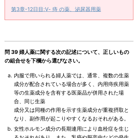
第3章-12日目:Ⅴ- 痔 の薬、泌尿器用薬
問 39 婦人薬に関する次の記述について、正しいもの
の組合せを下欄から選びなさい。
内服で用いられる婦人薬では、通常、複数の生薬
成分が配合されている場合が多く、内用痔疾用薬
等の生薬成分を含有する医薬品が併用された場
合、同じ生薬
成分又は同種の作用を示す生薬成分が重複摂取と
なり、副作用が起こりやすくなるおそれがある。
女性ホルモン成分の長期連用により血栓症を生じ
るおそれがあり、また、乳癌や脳卒中などの発生