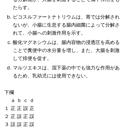
たらす。
ピコスルファートナトリウムは、胃では分解され
ないが、小腸に生息する腸内細菌によって分解さ
れて、小腸への刺激作用を示す。
酸化マグネシウムは、腸内容物の浸透圧を高める
ことで糞便中の水分量を増し、また、大腸を刺激
して排便を促す。
マルツエキスは、瀉下薬の中でも強力な作用があ
るため、乳幼児には使用できない。
下欄
ａ ｂ ｃ ｄ
１ 正 正 誤 正
２ 正 誤 正 誤
３ 誤 誤 正 誤