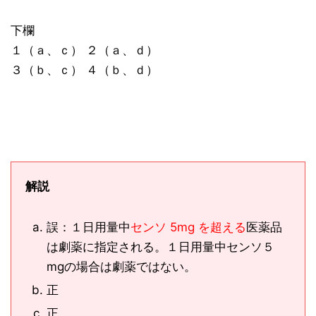
下欄
１（ａ、ｃ） ２（ａ、ｄ）
３（ｂ、ｃ） ４（ｂ、ｄ）
解説
誤：１日用量中
センソ 5mg を超える
医薬品
は劇薬に指定される。１日用量中センソ５
mgの場合は劇薬ではない。
正
正