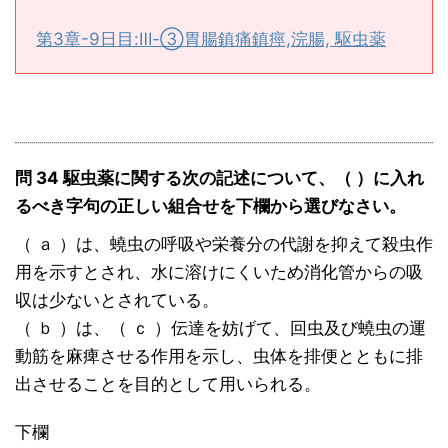
第3章-9日目:Ⅲ-③胃腸鎮痛鎮痙,浣腸, 駆虫薬
問 34 駆虫薬に関する次の記述について、（ ）に入れ
るべき字句の正しい組合せを下欄から選びなさい。
（ ａ ）は、蟯虫の呼吸や栄養分の代謝を抑えて殺虫作
用を示すとされ、水に溶けにくいため消化管からの吸
収は少ないとされている。
（ ｂ ）は、（ ｃ ）伝達を妨げて、回虫及び蟯虫の運
動筋を麻痺させる作用を示し、虫体を排便とともに排
出させることを目的として用いられる。
下欄