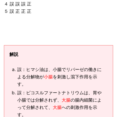
４ 誤 誤 誤 正
５ 誤 正 正 正
解説
誤：ヒマシ油は、小腸でリパーゼの働きに
よる分解物が
小腸
を刺激し瀉下作用を示
す。
誤：ピコスルファートナトリウムは、胃や
小腸では分解されず、
大腸
の腸内細菌によ
って分解されて、
大腸
への刺激作用を示
す。