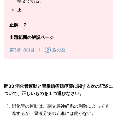
明文である。
正
正解 ２
出題範囲の解説ページ
第3章-8日目：Ⅲ-② 腸の薬
問33 消化管運動と胃腸鎮痛鎮痙薬に関する次の記述に
ついて、正しいものを１つ選びなさい。
消化管の運動は、副交感神経系の刺激によって亢
進するが、胃液分泌の亢進には働かない。