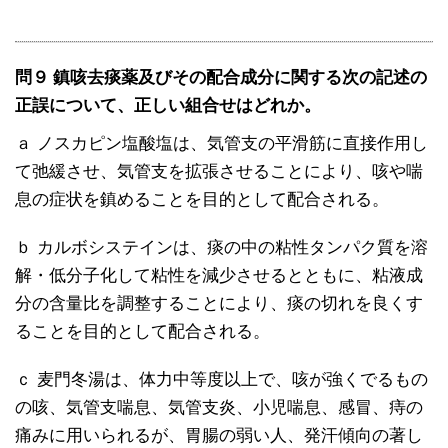
問９ 鎮咳去痰薬及びその配合成分に関する次の記述の
正誤について、正しい組合せはどれか。
ａ ノスカピン塩酸塩は、気管支の平滑筋に直接作用し
て弛緩させ、気管支を拡張させることにより、咳や喘
息の症状を鎮めることを目的として配合される。
ｂ カルボシステインは、痰の中の粘性タンパク質を溶
解・低分子化して粘性を減少させるとともに、粘液成
分の含量比を調整することにより、痰の切れを良くす
ることを目的として配合される。
ｃ 麦門冬湯は、体力中等度以上で、咳が強くでるもの
の咳、気管支喘息、気管支炎、小児喘息、感冒、痔の
痛みに用いられるが、胃腸の弱い人、発汗傾向の著し