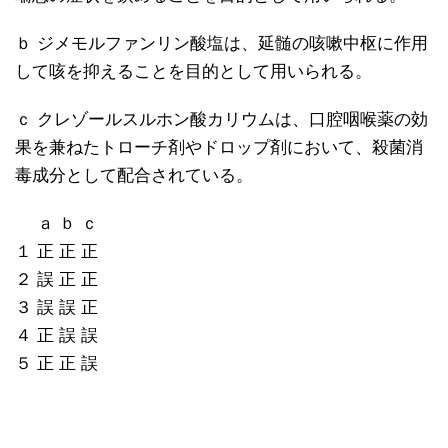
ｂ ジメモルファンリン酸塩は、延髄の咳嗽中枢に作用
して咳を抑えることを目的として用いられる。
ｃ クレゾールスルホン酸カリウムは、口腔咽喉薬の効
果を兼ねたトローチ剤やドロップ剤において、殺菌消
毒成分として配合されている。
ａ ｂ ｃ
１ 正 正 正
２ 誤 正 正
３ 誤 誤 正
４ 正 誤 誤
５ 正 正 誤