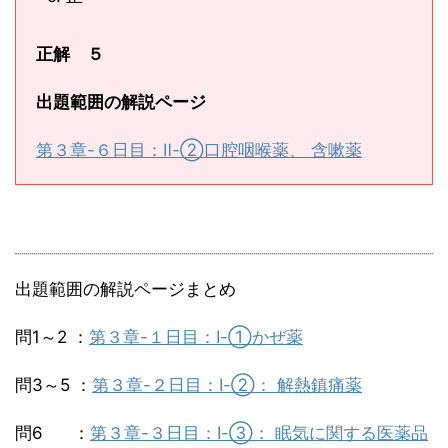
正解 ５
出題範囲の解説ページ
第３章-６日目：Ⅱ-②口腔咽喉薬、 含嗽薬
出題範囲の解説ページまとめ
問1～2 ：
第３章-１日目：Ⅰ-①かぜ薬
問3～5 ：
第３章-２日目：Ⅰ-②： 解熱鎮痛薬
問6 ：
第３章-３日目：Ⅰ-③： 眠気に関する医薬品