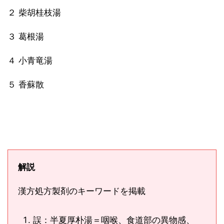
２ 柴胡桂枝湯
３ 葛根湯
４ 小青竜湯
５ 香蘇散
解説
漢方処方製剤のキーワードを掲載
誤：半夏厚朴湯＝咽喉、食道部の異物感、