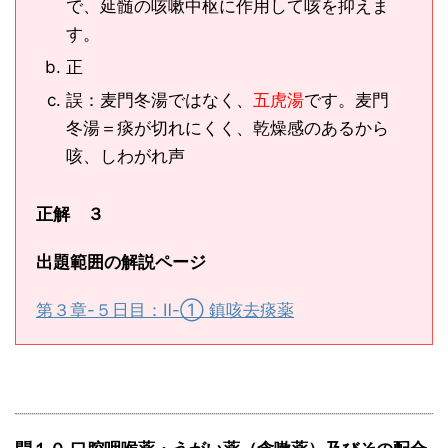
で、延髄の咳嗽中枢に作用して咳を抑えま
す。
正
誤：麦門冬湯ではなく、
五虎湯
です。麦門
冬湯＝痰が切れにくく、乾燥感のあるから
咳、しわがれ声
正解 ３
出題範囲の解説ページ
第３章-５日目：Ⅱ-① 鎮咳去痰薬