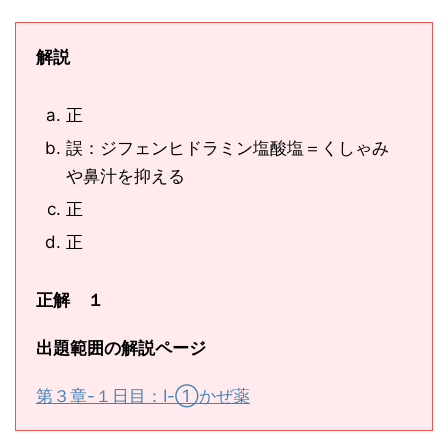
解説
正
誤：ジフェンヒドラミン塩酸塩＝くしゃみ
や鼻汁を抑える
正
正
正解 １
出題範囲の解説ページ
第３章-１日目：Ⅰ-①かぜ薬