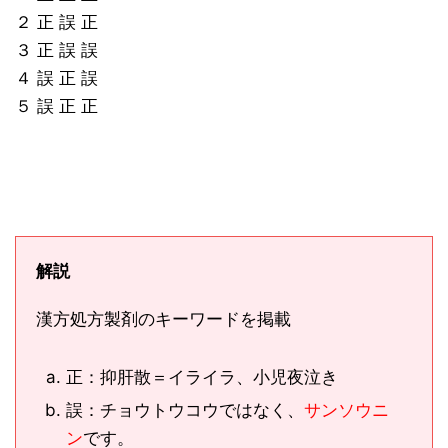
２ 正 誤 正
３ 正 誤 誤
４ 誤 正 誤
５ 誤 正 正
解説
漢方処方製剤のキーワードを掲載
正：抑肝散＝イライラ、小児夜泣き
誤：チョウトウコウではなく、
サンソウニ
ン
です。