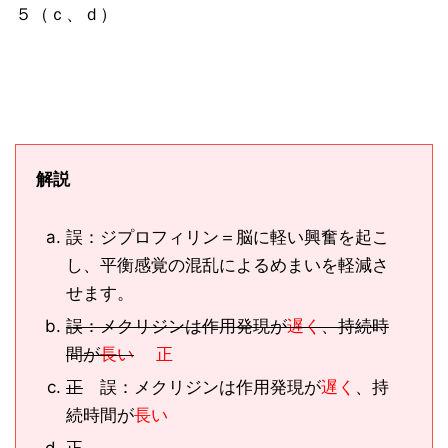
５（ｃ、ｄ）
解説
誤：ジプロフィリン＝脳に軽い興奮を起こ
し、平衡感覚の混乱によるめまいを軽減さ
せます。
誤：メクリジンは作用発現が
遅く
、持続時
間が
長い
正
正
誤：メクリジンは作用発現が
遅く
、持
続時間が
長い