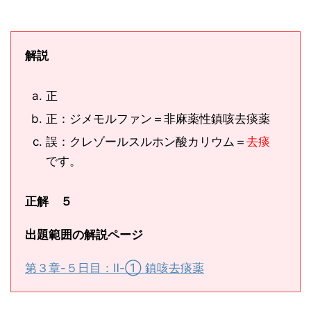
解説
正
正：ジメモルファン＝非麻薬性鎮咳去痰薬
誤：クレゾールスルホン酸カリウム＝
去痰
です。
正解 ５
出題範囲の解説ページ
第３章-５日目：Ⅱ-① 鎮咳去痰薬