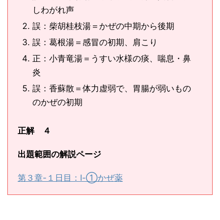
しわがれ声
誤：柴胡桂枝湯＝かぜの中期から後期
誤：葛根湯＝感冒の初期、肩こり
正：小青竜湯＝うすい水様の痰、喘息・鼻
炎
誤：香蘇散＝体力虚弱で、胃腸が弱いもの
のかぜの初期
正解 ４
出題範囲の解説ページ
第３章-１日目：Ⅰ-①かぜ薬