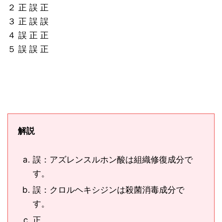
２ 正 誤 正
３ 正 誤 誤
４ 誤 正 正
５ 誤 誤 正
解説
誤：アズレンスルホン酸は組織修復成分で
す。
誤：クロルヘキシジンは殺菌消毒成分で
す。
正