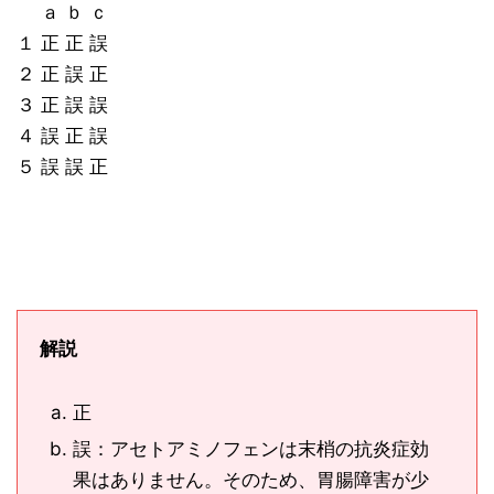
ａ ｂ ｃ
１ 正 正 誤
２ 正 誤 正
３ 正 誤 誤
４ 誤 正 誤
５ 誤 誤 正
解説
正
誤：アセトアミノフェンは末梢の抗炎症効
果はありません。そのため、胃腸障害が少