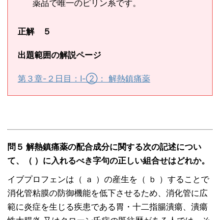
薬品で唯一のピリン系です。
正解 ５
出題範囲の解説ページ
第３章-２日目：Ⅰ-②： 解熱鎮痛薬
問５ 解熱鎮痛薬の配合成分に関する次の記述につい
て、（ ）に入れるべき字句の正しい組合せはどれか。
イブプロフェンは（ ａ ）の産生を（ ｂ ）することで
消化管粘膜の防御機能を低下させるため、消化管に広
範に炎症を生じる疾患である胃・十二指腸潰瘍、潰瘍