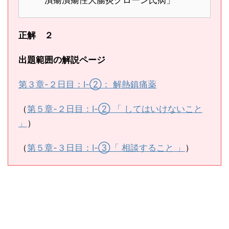
潰瘍潰瘍性大腸炎クローン氏病」
正解 ２
出題範囲の解説ページ
第３章-２日目：Ⅰ-②： 解熱鎮痛薬
（
第５章-２日目：Ⅰ-② 「 してはいけないこと
」
）
（
第５章-３日目：Ⅰ-③「 相談すること 」
）