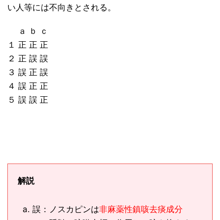
い人等には不向きとされる。
ａ ｂ ｃ
１ 正 正 正
２ 正 誤 誤
３ 誤 正 誤
４ 誤 正 正
５ 誤 誤 正
解説
誤：ノスカピンは
非麻薬性鎮咳去痰成分