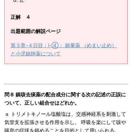
正
正解 ４
出題範囲の解説ページ
第３章-４日目：Ⅰ-④： 鎮暈薬 （めまい止め）
と小児鎮静薬について
問８ 鎮咳去痰薬の配合成分に関する次の記述の正誤に
ついて、正しい組合せはどれか。
ａ トリメトキノール塩酸塩は、交感神経系を刺激して
気管支を拡張させる作用を示し、 呼吸を楽にして咳や
喘息の症状を鎮めることを目的として用いられる。