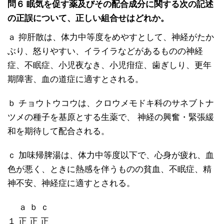
問６ 眠気を促す薬及びその配合成分に関する次の記述
の正誤について、正しい組合せはどれか。
ａ 抑肝散は、体力中等度をめやすとして、神経がたか
ぶり、怒りやすい、イライラなどがあるものの神経
症、不眠症、小児夜なき、小児疳症、歯ぎしり、更年
期障害、血の道症に適すとされる。
ｂ チョウトウコウは、クロウメモドキ科のサネブトナ
ツメの種子を基原とする生薬で、 神経の興奮・緊張緩
和を期待して配合される。
ｃ 加味帰脾湯は、体力中等度以下で、心身が疲れ、血
色が悪く、ときに熱感を伴うものの貧血、不眠症、精
神不安、神経症に適すとされる。
ａ ｂ ｃ
１ 正 正 正