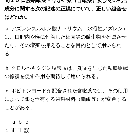
問１０ 口腔咽喉薬・うがい薬（含嗽薬）及びその配合
成分に関する次の記述の正誤について、正しい組合せ
はどれか。
ａ アズレンスルホン酸ナトリウム（水溶性アズレン）
は、口腔内や喉に付着した細菌等の微生物を死滅させ
たり、その増殖を抑えることを目的として用いられ
る。
ｂ クロルヘキシジン塩酸塩は、炎症を生じた粘膜組織
の修復を促す作用を期待して用いられる。
ｃ ポビドンヨードが配合された含嗽薬では、その使用
によって銀を含有する歯科材料（義歯等）が変色する
ことがある。
ａ ｂ ｃ
１ 正 正 誤