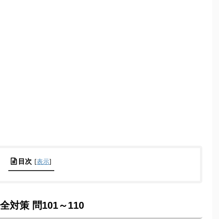
目次
[
表示
]
対策 問101～110