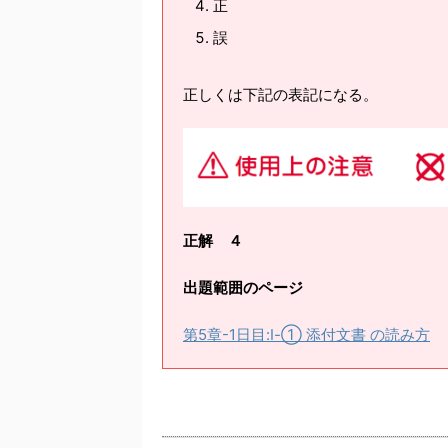
正
誤
正しくは下記の表記になる。
正解 ４
出題範囲のページ
第5章-1日目:Ⅰ-① 添付文書 の読み方