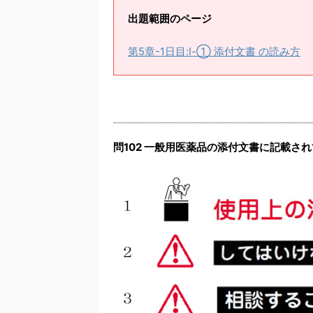
出題範囲のページ
第5章-1日目:Ⅰ-① 添付文書 の読み方
問102 一般用医薬品の添付文書に記載