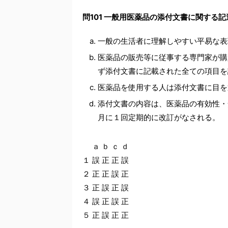
問101 一般用医薬品の添付文書に関する
一般の生活者に理解しやすい平易な表
医薬品の販売等に従事する専門家が購
ず添付文書に記載された全ての項目を
医薬品を使用する人は添付文書に目を
添付文書の内容は、医薬品の有効性・
月に１回定期的に改訂がなされる。
ａ ｂ ｃ ｄ
１ 誤 正 正 誤
２ 正 正 誤 正
３ 正 誤 正 誤
４ 誤 正 誤 正
５ 正 誤 正 正