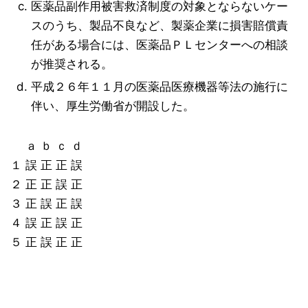
医薬品副作用被害救済制度の対象とならないケー
スのうち、製品不良など、製薬企業に損害賠償責
任がある場合には、医薬品ＰＬセンターへの相談
が推奨される。
平成２６年１１月の医薬品医療機器等法の施行に
伴い、厚生労働省が開設した。
ａ ｂ ｃ ｄ
１ 誤 正 正 誤
２ 正 正 誤 正
３ 正 誤 正 誤
４ 誤 正 誤 正
５ 正 誤 正 正