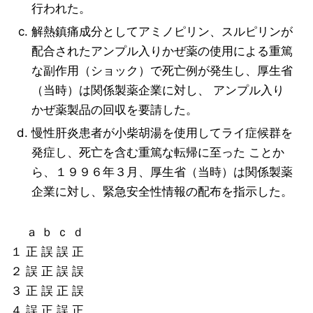
行われた。
解熱鎮痛成分としてアミノピリン、スルピリンが
配合されたアンプル入りかぜ薬の使用による重篤
な副作用（ショック）で死亡例が発生し、厚生省
（当時）は関係製薬企業に対し、 アンプル入り
かぜ薬製品の回収を要請した。
慢性肝炎患者が小柴胡湯を使用してライ症候群を
発症し、死亡を含む重篤な転帰に至った ことか
ら、１９９６年３月、厚生省（当時）は関係製薬
企業に対し、緊急安全性情報の配布を指示した。
ａ ｂ ｃ ｄ
１ 正 誤 誤 正
２ 誤 正 誤 誤
３ 正 誤 正 誤
４ 誤 正 誤 正