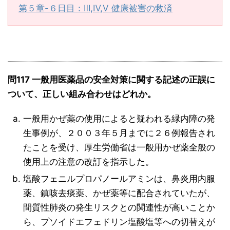
第５章-６日目：Ⅲ,Ⅳ,Ⅴ 健康被害の救済
問117 一般用医薬品の安全対策に関する記述の正誤に
ついて、正しい組み合わせはどれか。
一般用かぜ薬の使用によると疑われる緑内障の発
生事例が、２００３年５月までに２６例報告され
たことを受け、厚生労働省は一般用かぜ薬全般の
使用上の注意の改訂を指示した。
塩酸フェニルプロパノールアミンは、鼻炎用内服
薬、鎮咳去痰薬、かぜ薬等に配合されていたが、
間質性肺炎の発生リスクとの関連性が高いことか
ら、プソイドエフェドリン塩酸塩等への切替えが