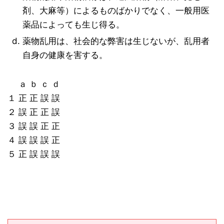
剤、大麻等）によるものばかりでなく、一般用医
薬品によっても生じ得る。
薬物乱用は、社会的な弊害は生じないが、乱用者
自身の健康を害する。
ａ ｂ ｃ ｄ
１ 正 正 誤 誤
２ 誤 正 正 誤
３ 誤 誤 正 正
４ 誤 誤 誤 正
５ 正 誤 誤 誤