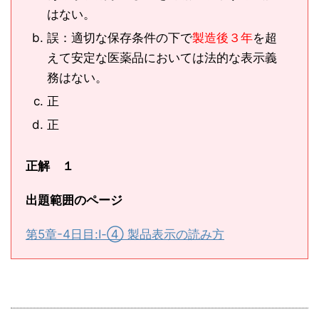
はない。
誤：適切な保存条件の下で
製造後３年
を超
えて安定な医薬品においては法的な表示義
務はない。
正
正
正解 １
出題範囲のページ
第5章-4日目:Ⅰ-④ 製品表示の読み方