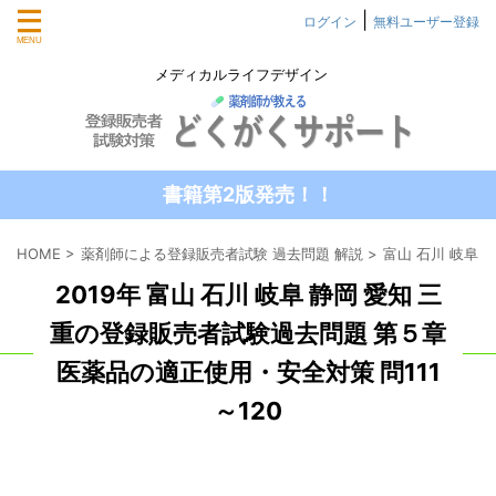
|
ログイン
無料ユーザー登録
メディカルライフデザイン
書籍第2版発売！！
HOME
>
薬剤師による登録販売者試験 過去問題 解説
>
富山 石川 岐阜 
2019年 富山 石川 岐阜 静岡 愛知 三
重の登録販売者試験過去問題 第５章
医薬品の適正使用・安全対策 問111
～120