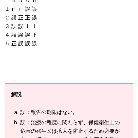
ａ ｂ ｃ ｄ
１ 正 正 誤 誤
２ 誤 正 正 誤
３ 誤 誤 正 正
４ 誤 誤 誤 正
５ 正 誤 誤 誤
解説
誤：報告の期限はない。
誤：治療の程度に関わらず、保健衛生上の
危害の発生又は拡大を防止するため必要が