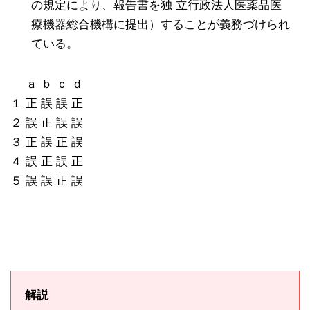
の規定により、報告書を独 立行政法人医薬品医
療機器総合機構に提出）することが義務づけられ
ている。
ａ ｂ ｃ ｄ
１ 正 誤 誤 正
２ 誤 正 誤 誤
３ 正 誤 正 誤
４ 誤 正 誤 正
５ 誤 誤 正 誤
解説