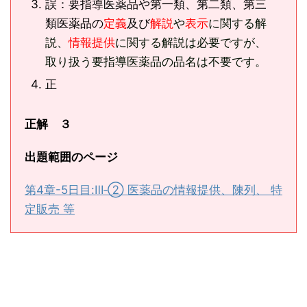
誤：要指導医薬品や第一類、第二類、第三
類医薬品の
定義
及び
解説
や
表示
に関する解
説、
情報提供
に関する解説は必要ですが、
取り扱う要指導医薬品の品名は不要です。
正
正解 ３
出題範囲のページ
第4章-5日目:Ⅲ‐② 医薬品の情報提供、陳列、 特
定販売 等