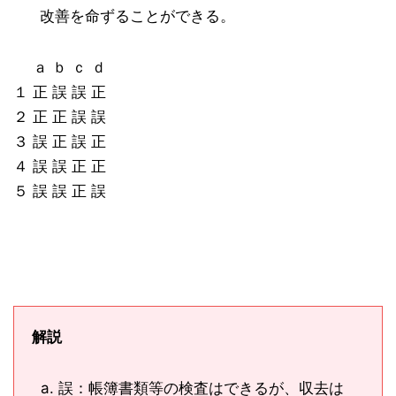
改善を命ずることができる。
ａ ｂ ｃ ｄ
１ 正 誤 誤 正
２ 正 正 誤 誤
３ 誤 正 誤 正
４ 誤 誤 正 正
５ 誤 誤 正 誤
解説
誤：帳簿書類等の検査はできるが、収去は