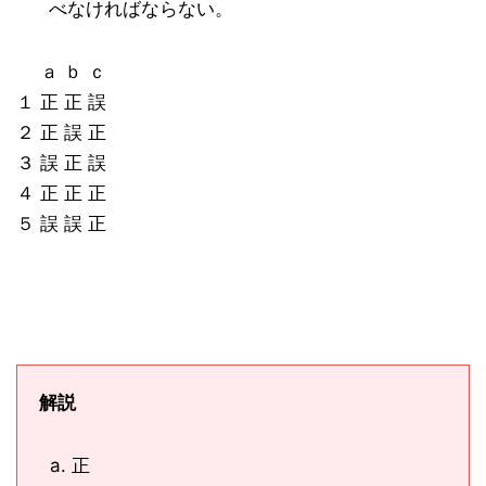
べなければならない。
ａ ｂ ｃ
１ 正 正 誤
２ 正 誤 正
３ 誤 正 誤
４ 正 正 正
５ 誤 誤 正
解説
正