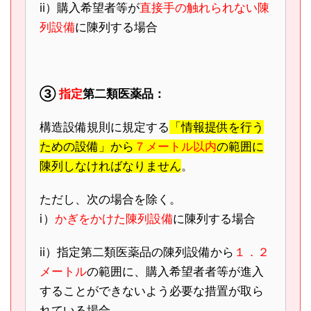
ⅱ）購入希望者等が
直接手の触れられない陳
列設備
に陳列する場合
③
指定
第二類医薬品：
構造設備規則に規定する
「情報提供を行う
ための設備」から
７メートル以内
の範囲に
陳列しなければなりません
。
ただし、次の場合を除く。
ⅰ）
かぎをかけた陳列設備
に陳列する場合
ⅱ）指定第二類医薬品の陳列設備から
１．２
メートル
の範囲に、購入希望者者等が進入
することができないよう必要な措置が取ら
れている場合