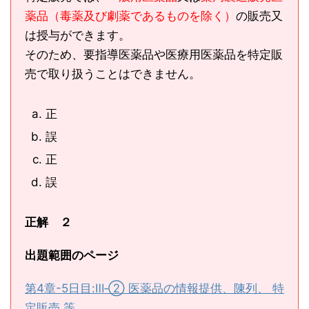
薬品（毒薬及び劇薬であるものを除く）
の販売又
は授与ができます。
そのため、要指導医薬品や医療用医薬品を特定販
売で取り扱うことはできません。
正
誤
正
誤
正解 ２
出題範囲のページ
第4章-5日目:Ⅲ‐② 医薬品の情報提供、陳列、 特
定販売 等