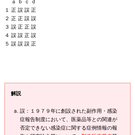
ａ ｂ ｃ ｄ
１ 正 誤 誤 正
２ 正 正 誤 誤
３ 誤 正 正 誤
４ 誤 誤 正 誤
５ 誤 誤 誤 正
解説
誤：１９７９年に創設された副作用・感染
症報告制度において、医薬品等との関連が
否定できない感染症に関する症例情報の報