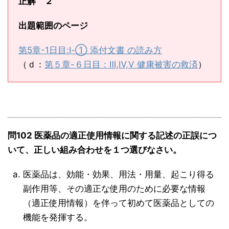
正解 ２
出題範囲のページ
第5章-1日目:Ⅰ-① 添付文書 の読み方
（ｄ：
第５章-６日目：Ⅲ,Ⅳ,Ⅴ 健康被害の救済
）
問102 医薬品の適正使用情報に関する記述の正誤につ
いて、正しい組み合わせを１つ選びなさい。
医薬品は、効能・効果、用法・用量、起こり得る
副作用等、その適正な使用のために必要な情報
（適正使用情報）を伴って初めて医薬品としての
機能を発揮する。