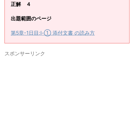
正解 ４
出題範囲のページ
第5章-1日目:Ⅰ-① 添付文書 の読み方
スポンサーリンク