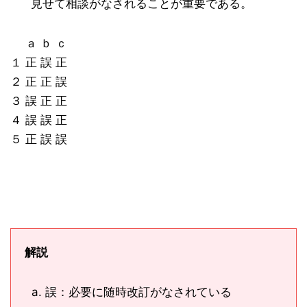
見せて相談がなされることが重要である。
ａ ｂ ｃ
１ 正 誤 正
２ 正 正 誤
３ 誤 正 正
４ 誤 誤 正
５ 正 誤 誤
解説
誤：必要に随時改訂がなされている