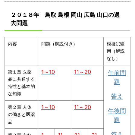
２０１８年 鳥取 島根 岡山 広島 山口の過
去問題
内容
問題（解説付き）
模擬試験
用（解説
なし）
1～10
11～20
午前問
第１章 医薬
品に共通する
題
特性と基本的
な知識
答え
1～10
11～20
第２章 人体
午後問
の働きと医薬
題
品
答え