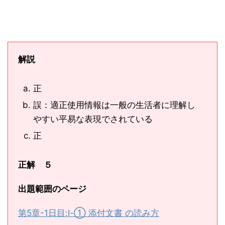
解説
正
誤：適正使用情報は一般の生活者に理解し
やすい平易な表現でされている
正
正解 ５
出題範囲のページ
第5章-1日目:Ⅰ-① 添付文書 の読み方