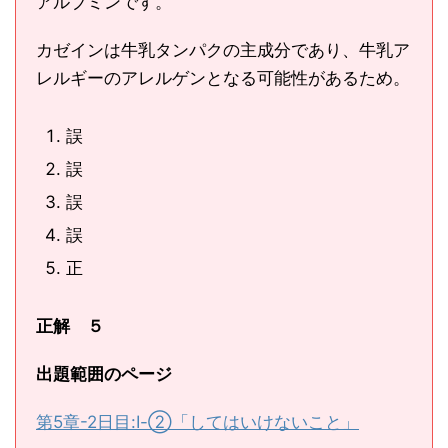
アルブミンです。
カゼインは牛乳タンパクの主成分であり、牛乳ア
レルギーのアレルゲンとなる可能性があるため。
誤
誤
誤
誤
正
正解 ５
出題範囲のページ
第5章-2日目:Ⅰ-②「してはいけないこと」