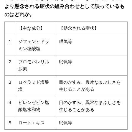
より懸念される症状の組み合わせとして誤っているも
のはどれか。
【主な成分】
【懸念される症状】
１
ジフェンヒドラ
眠気等
ミン塩酸塩
２
ブロモバレリル
眠気等
尿素
３
ロペラミド塩酸
目のかすみ、異常なまぶしさを
塩
生じることがある
４
ピレンゼピン塩
目のかすみ、異常なまぶしさを
酸塩水和物
生じることがある
５
ロートエキス
眠気等