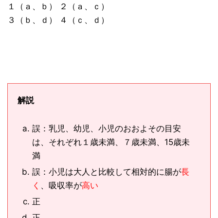
１（ａ、ｂ） ２（ａ、ｃ）
３（ｂ、ｄ） ４（ｃ、ｄ）
解説
誤：乳児、幼児、小児のおおよその目安
は、それぞれ１歳未満、７歳未満、15歳未
満
誤：小児は大人と比較して相対的に腸が
長
く
、吸収率が
高い
正
正