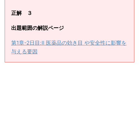
正解 ３
出題範囲の解説ページ
第1章-2日目:Ⅱ 医薬品の効き目 や安全性に影響を
与える要因