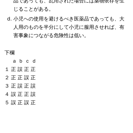
品であっても、乱用された場合には薬物依存を生
じることがある。
小児への使用を避けるべき医薬品であっても、大
人用のものを半分にして小児に服用させれば、有
害事象につながる危険性は低い。
下欄
ａ ｂ ｃ ｄ
１ 正 誤 正 正
２ 正 正 誤 正
３ 正 誤 正 誤
４ 誤 正 正 誤
５ 誤 正 誤 正