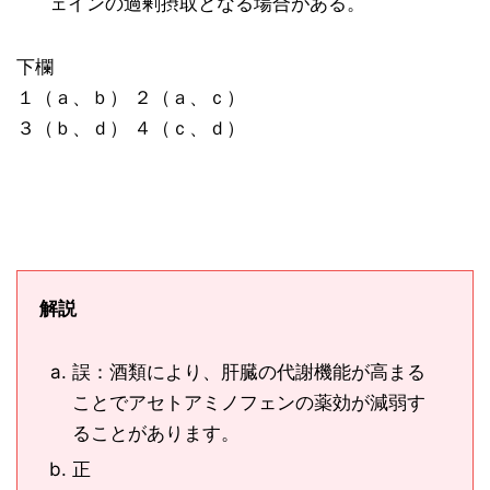
ェインの過剰摂取となる場合がある。
下欄
１（ａ、ｂ） ２（ａ、ｃ）
３（ｂ、ｄ） ４（ｃ、ｄ）
解説
誤：酒類により、肝臓の代謝機能が高まる
ことでアセトアミノフェンの薬効が減弱す
ることがあります。
正