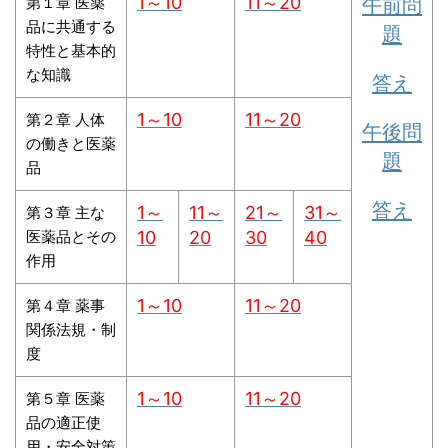
1～10
11～20
午前問
第１章 医薬
品に共通する
題
特性と基本的
な知識
答え
1～10
11～20
第２章 人体
午後問
の働きと医薬
題
品
答え
1～
11～
21～
31～
第３章 主な
医薬品とその
10
20
30
40
作用
1～10
11～20
第４章 薬事
関係法規・制
度
1～10
11～20
第５章 医薬
品の適正使
用・安全対策