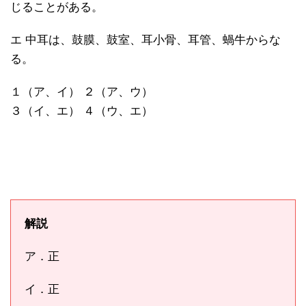
じることがある。
エ 中耳は、鼓膜、鼓室、耳小骨、耳管、蝸牛からな
る。
１（ア、イ） ２（ア、ウ）
３（イ、エ） ４（ウ、エ）
解説
ア．正
イ．正