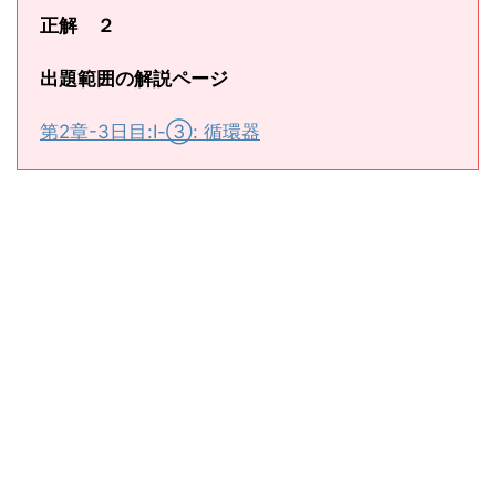
正解 ２
出題範囲の解説ページ
第2章-3日目:Ⅰ-③: 循環器