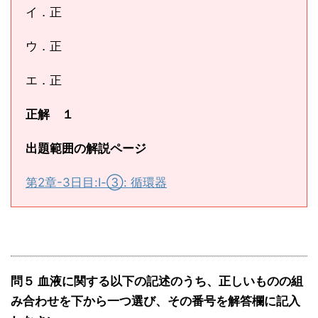
イ．正
ウ．正
エ．正
正解 １
出題範囲の解説ページ
第2章-3日目:Ⅰ-③: 循環器
問５ 血液に関する以下の記述のうち、正しいものの組
み合わせを下から一つ選び、その番号を解答欄に記入