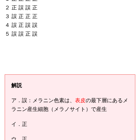
２ 正 誤 誤 正
３ 誤 正 正 正
４ 誤 正 誤 誤
５ 誤 誤 正 誤
解説
ア．誤：メラニン色素は、
表皮
の最下層にあるメ
ラニン産生細胞（メラノサイト）で産生
イ．正
ウ．正