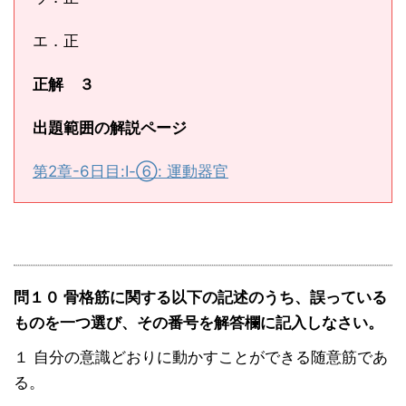
エ．正
正解 ３
出題範囲の解説ページ
第2章-6日目:Ⅰ-⑥: 運動器官
問１０ 骨格筋に関する以下の記述のうち、誤っている
ものを一つ選び、その番号を解答欄に記入しなさい。
１ 自分の意識どおりに動かすことができる随意筋であ
る。