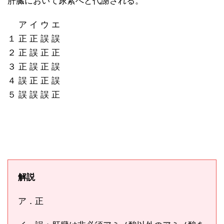
肝臓において尿素へと代謝される。
ア イ ウ エ
１ 正 正 誤 誤
２ 正 誤 正 正
３ 正 誤 正 誤
４ 誤 正 正 誤
５ 誤 誤 誤 正
解説
ア．正