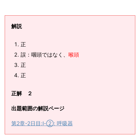
解説
正
誤：咽頭ではなく、
喉頭
正
正
正解 ２
出題範囲の解説ページ
第2章-2日目:Ⅰ-②: 呼吸器