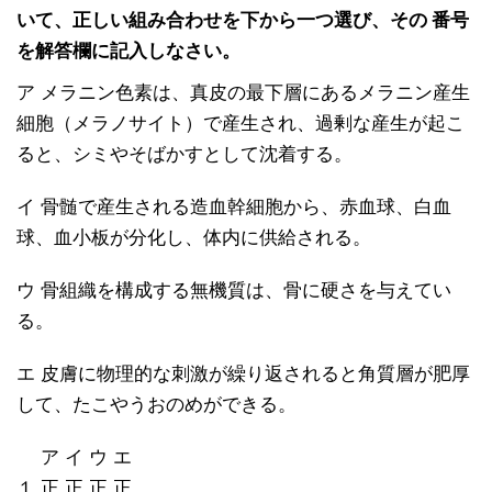
いて、正しい組み合わせを下から一つ選び、その 番号
を解答欄に記入しなさい。
ア メラニン色素は、真皮の最下層にあるメラニン産生
細胞（メラノサイト）で産生され、過剰な産生が起こ
ると、シミやそばかすとして沈着する。
イ 骨髄で産生される造血幹細胞から、赤血球、白血
球、血小板が分化し、体内に供給される。
ウ 骨組織を構成する無機質は、骨に硬さを与えてい
る。
エ 皮膚に物理的な刺激が繰り返されると角質層が肥厚
して、たこやうおのめができる。
ア イ ウ エ
１ 正 正 正 正