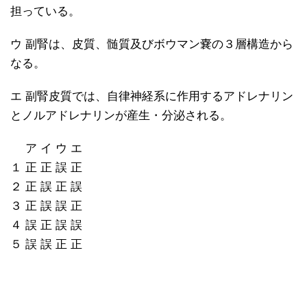
担っている。
ウ 副腎は、皮質、髄質及びボウマン嚢の３層構造から
なる。
エ 副腎皮質では、自律神経系に作用するアドレナリン
とノルアドレナリンが産生・分泌される。
ア イ ウ エ
１ 正 正 誤 正
２ 正 誤 正 誤
３ 正 誤 誤 正
４ 誤 正 誤 誤
５ 誤 誤 正 正