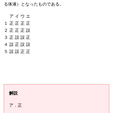
る体液）となったものである。
ア イ ウ エ
１ 正 正 正 正
２ 正 正 正 誤
３ 正 誤 誤 正
４ 誤 正 誤 誤
５ 誤 誤 正 正
解説
ア．正