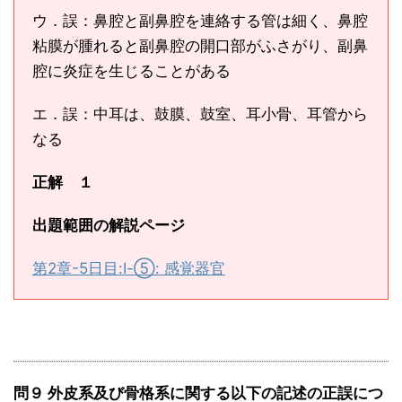
ウ．誤：鼻腔と副鼻腔を連絡する管は細く、鼻腔
粘膜が腫れると副鼻腔の開口部がふさがり、副鼻
腔に炎症を生じることがある
エ．誤：中耳は、鼓膜、鼓室、耳小骨、耳管から
なる
正解 １
出題範囲の解説ページ
第2章-5日目:Ⅰ-⑤: 感覚器官
問９ 外皮系及び骨格系に関する以下の記述の正誤につ