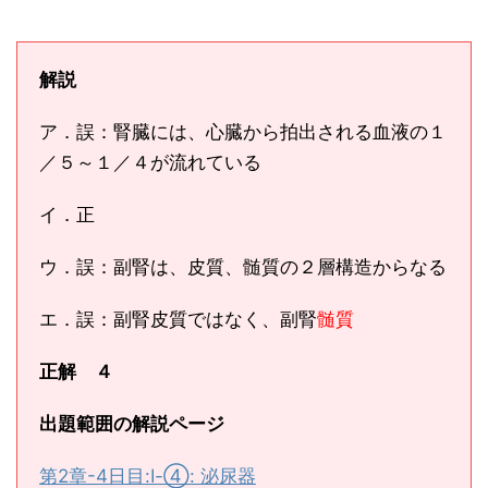
解説
ア．誤：腎臓には、心臓から拍出される血液の１
／５～１／４が流れている
イ．正
ウ．誤：副腎は、皮質、髄質の２層構造からなる
エ．誤：副腎皮質ではなく、副腎
髄質
正解 ４
出題範囲の解説ページ
第2章-4日目:Ⅰ-④: 泌尿器