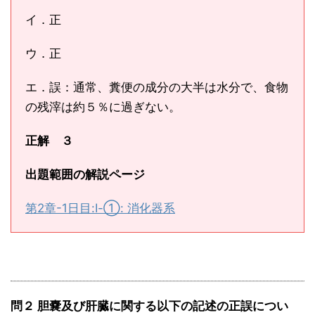
イ．正
ウ．正
エ．誤：通常、糞便の成分の大半は水分で、食物
の残滓は約５％に過ぎない。
正解 ３
出題範囲の解説ページ
第2章-1日目:Ⅰ-①: 消化器系
問２ 胆嚢及び肝臓に関する以下の記述の正誤につい