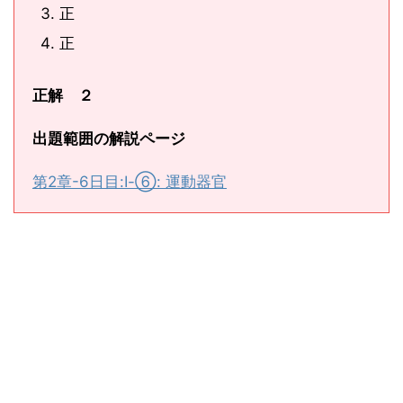
正
正
正解 ２
出題範囲の解説ページ
第2章-6日目:Ⅰ-⑥: 運動器官