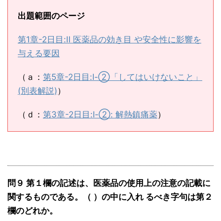
出題範囲のページ
第1章-2日目:Ⅱ 医薬品の効き目 や安全性に影響を
与える要因
（ａ：
第5章-2日目:Ⅰ-②「してはいけないこと」
(別表解説)
）
（ｄ：
第3章-2日目:Ⅰ-②: 解熱鎮痛薬
）
問９ 第１欄の記述は、医薬品の使用上の注意の記載に
関するものである。（ ）の中に入れ るべき字句は第２
欄のどれか。