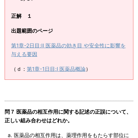
正解 １
出題範囲のページ
第1章-2日目:Ⅱ 医薬品の効き目 や安全性に影響を
与える要因
（ｄ：
第1章-1日目:Ⅰ 医薬品概論
）
問７ 医薬品の相互作用に関する記述の正誤について、
正しい組み合わせはどれか。
医薬品の相互作用は、薬理作用をもたらす部位に