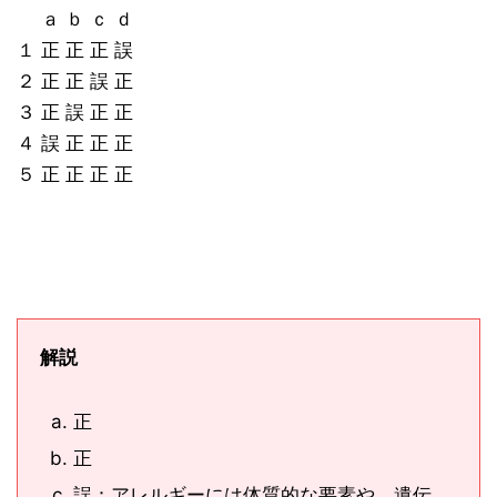
ａ ｂ ｃ ｄ
１ 正 正 正 誤
２ 正 正 誤 正
３ 正 誤 正 正
４ 誤 正 正 正
５ 正 正 正 正
解説
正
正
誤：アレルギーには体質的な要素や、遺伝