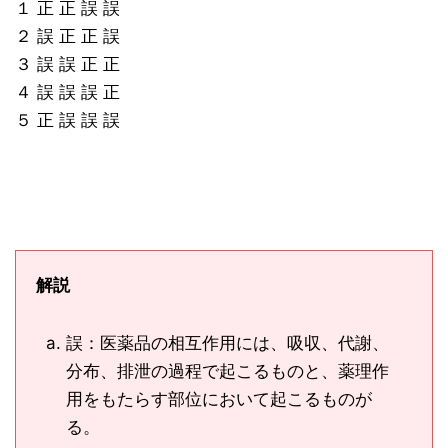
１ 正 正 誤 誤
２ 誤 正 正 誤
３ 誤 誤 正 正
４ 誤 誤 誤 正
５ 正 誤 誤 誤
解説
誤：医薬品の相互作用には、吸収、代謝、
分布、排泄の過程で起こるものと、薬理作
用をもたらす部位において起こるものが
る。