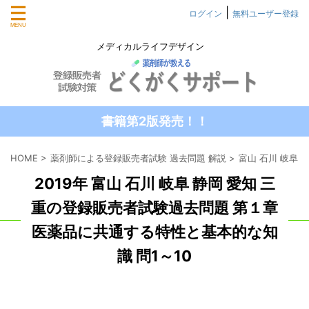
|
ログイン
無料ユーザー登録
メディカルライフデザイン
書籍第2版発売！！
HOME
>
薬剤師による登録販売者試験 過去問題 解説
>
富山 石川 岐阜 
2019年 富山 石川 岐阜 静岡 愛知 三
重の登録販売者試験過去問題 第１章
医薬品に共通する特性と基本的な知
識 問1～10