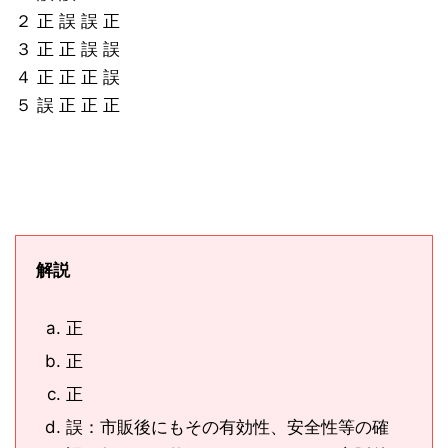
２ 正 誤 誤 正
３ 正 正 誤 誤
４ 正 正 正 誤
５ 誤 正 正 正
解説
正
正
正
誤：市販後にもその有効性、安全性等の確