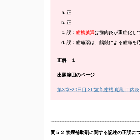
正
正
誤：
歯槽膿漏
は歯肉炎が重症化し
誤：歯痛薬は、齲蝕による歯痛を
正解 １
出題範囲のページ
第3章-20日目:Ⅺ 歯痛,歯槽膿漏, 口内炎
問５２ 禁煙補助剤に関する記述の正誤に