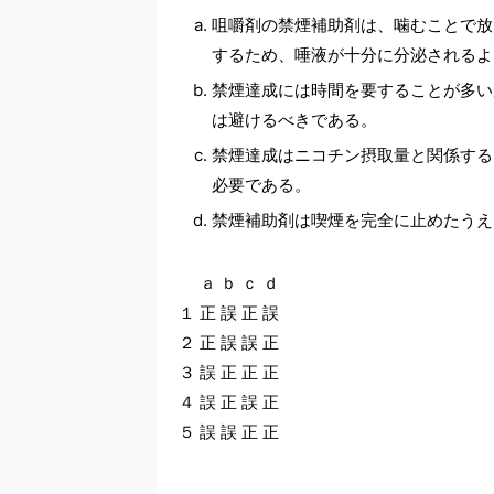
咀嚼剤の禁煙補助剤は、噛むことで放
するため、唾液が十分に分泌されるよ
禁煙達成には時間を要することが多い
は避けるべきである。
禁煙達成はニコチン摂取量と関係する
必要である。
禁煙補助剤は喫煙を完全に止めたうえ
ａ ｂ ｃ ｄ
１ 正 誤 正 誤
２ 正 誤 誤 正
３ 誤 正 正 正
４ 誤 正 誤 正
５ 誤 誤 正 正