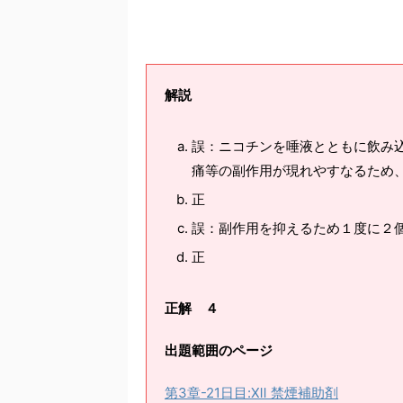
解説
誤：ニコチンを唾液とともに飲み
痛等の副作用が現れやすなるため
正
誤：副作用を抑えるため１度に２
正
正解 ４
出題範囲のページ
第3章-21日目:Ⅻ 禁煙補助剤