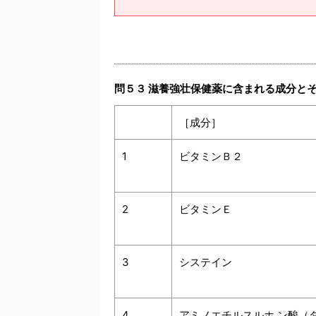
問５３ 滋養強壮保健薬に含まれる成分と
［成分］
1
ビタミンＢ２
2
ビタミンＥ
3
システイン
4
アミノエチルスルホ ン酸（