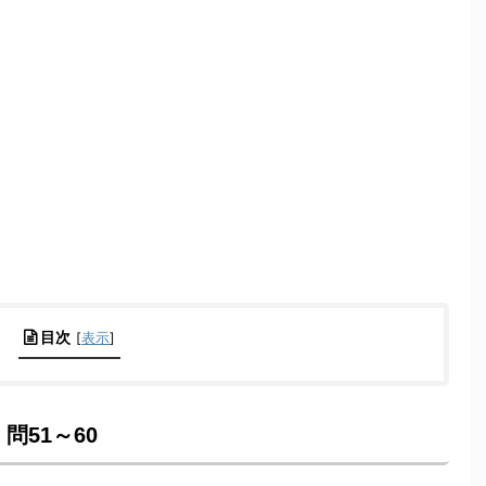
目次
[
表示
]
問51～60