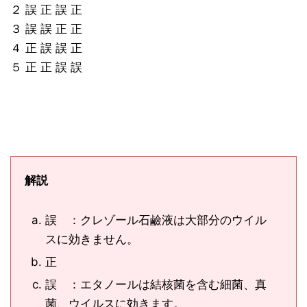
２ 誤 正 誤 正
３ 誤 誤 正 正
４ 正 誤 誤 正
５ 正 正 誤 誤
解説
誤 ：クレゾール石鹼液は大部分のウイル
スに効きません。
正
誤 ：エタノールは結核菌を含む細菌、真
菌、ウイルスに効きます。