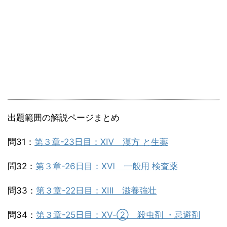
出題範囲の解説ページまとめ
問31：
第３章-23日目：ⅩⅣ 漢方 と生薬
問32：
第３章-26日目：ⅩⅥ 一般用 検査薬
問33：
第３章-22日目：ⅩⅢ 滋養強壮
問34：
第３章-25日目：ⅩⅤ-② 殺虫剤 ・忌避剤