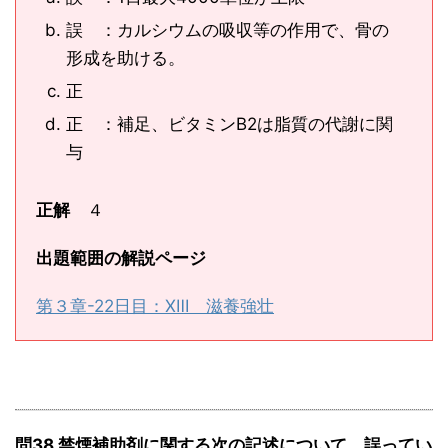
誤 ：カルシウムの吸収等の作用で、骨の
形成を助ける。
正
正 ：補足、ビタミンB2は脂質の代謝に関
与
正解
４
出題範囲の解説ページ
第３章-22日目：ⅩⅢ 滋養強壮
問38 禁煙補助剤に関する次の記述について、誤ってい