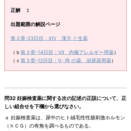
正解
１
出題範囲の解説ページ
第３章-23日目：ⅩⅣ 漢方 と生薬
（ｂ
第３章-14日目：Ⅶ 内服アレルギー用薬
）
（ｃ
第３章-12日目：Ⅴ- 痔 の薬、泌尿器用薬
）
問32 妊娠検査薬に関する次の記述の正誤について、正
しい組合せを下欄から選びなさい。
ａ 妊娠検査薬は、尿中のヒト絨毛性性腺刺激ホルモン
（ｈＣＧ）の有無を調べるものである。