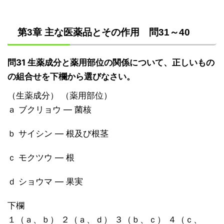
第3章 主な医薬品とその作用 問31～40
問31 生薬成分と薬用部位の関係について、正しいもの
の組合せを下欄から選びなさい。
（生薬成分） （薬用部位）
ａ ブクリョウ ― 菌核
ｂ サイシン ― 根及び根茎
ｃ モクツウ ― 根
ｄ ショウマ ― 果実
下欄
１（ａ、ｂ） ２（ａ、ｄ） ３（ｂ、ｃ） ４（ｃ、