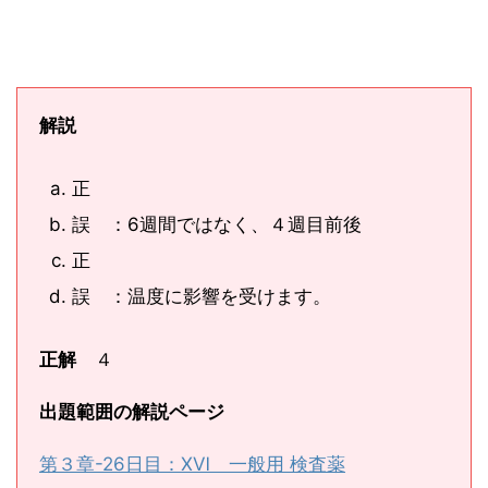
解説
正
誤 ：6週間ではなく、４週目前後
正
誤 ：温度に影響を受けます。
正解
４
出題範囲の解説ページ
第３章-26日目：ⅩⅥ 一般用 検査薬