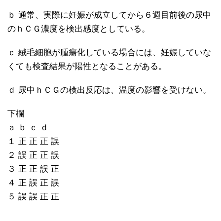
ｂ 通常、実際に妊娠が成立してから６週目前後の尿中
のｈＣＧ濃度を検出感度としている。
ｃ 絨毛細胞が腫瘍化している場合には、妊娠していな
くても検査結果が陽性となることがある。
ｄ 尿中ｈＣＧの検出反応は、温度の影響を受けない。
下欄
ａ ｂ ｃ ｄ
１ 正 正 正 誤
２ 誤 正 正 誤
３ 正 正 誤 正
４ 正 誤 正 誤
５ 誤 誤 正 正