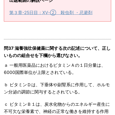
出題範囲の解説ページ
第３章-25日目：ⅩⅤ-② 殺虫剤 ・忌避剤
問37 滋養強壮保健薬に関する次の記述について、正し
いものの組合せを下欄から選びなさい。
ａ 一般用医薬品におけるビタミンＡの１日分量は、
6000国際単位が上限とされている。
ｂ ビタミンＤは、下垂体や副腎系に作用して、ホルモ
ン分泌の調節に関与するとされている。
ｃ ビタミンＢ１は、炭水化物からのエネルギー産生に
不可欠な栄養素で、神経の正常な働きを維持する作用