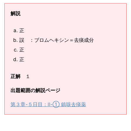
解説
正
誤 ：ブロムヘキシン＝去痰成分
正
正
正解
１
出題範囲の解説ページ
第３章-５日目：Ⅱ-① 鎮咳去痰薬