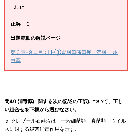
正
正解
３
出題範囲の解説ページ
第３章-９日目：Ⅲ-③胃腸鎮痛鎮痙、浣腸、 駆
虫薬
問40 消毒薬に関する次の記述の正誤について、正し
い組合せを下欄から選びなさい。
ａ クレゾール石鹸液は、一般細菌類、真菌類、ウイル
スに対する殺菌消毒作用を示す。