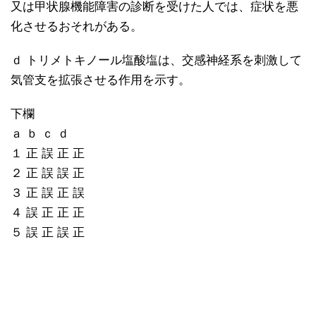
又は甲状腺機能障害の診断を受けた人では、症状を悪
化させるおそれがある。
ｄ トリメトキノール塩酸塩は、交感神経系を刺激して
気管支を拡張させる作用を示す。
下欄
ａ ｂ ｃ ｄ
１ 正 誤 正 正
２ 正 誤 誤 正
３ 正 誤 正 誤
４ 誤 正 正 正
５ 誤 正 誤 正