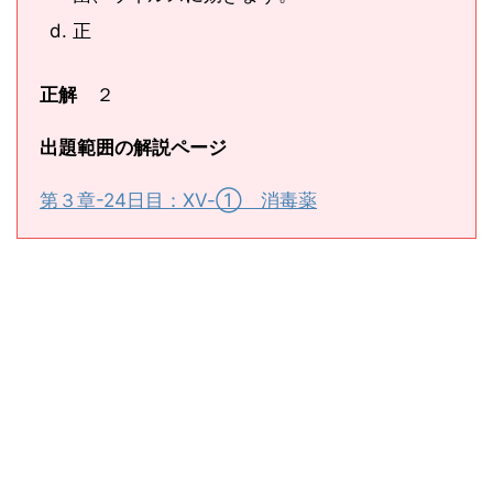
正
正解
２
出題範囲の解説ページ
第３章-24日目：ⅩⅤ-① 消毒薬