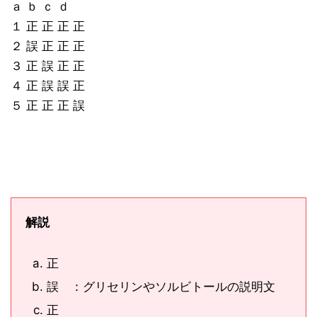
ａ ｂ ｃ ｄ
１ 正 正 正 正
２ 誤 正 正 正
３ 正 誤 正 正
４ 正 誤 誤 正
５ 正 正 正 誤
解説
正
誤 ：グリセリンやソルビトールの説明文
正