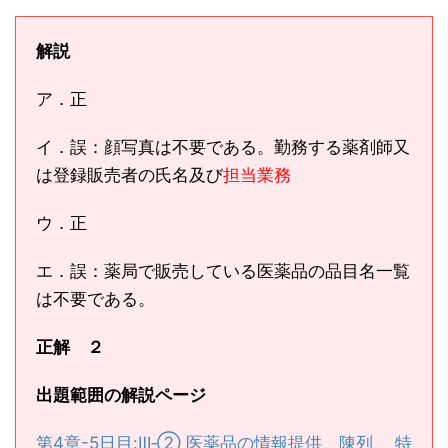
解説
ア．正
イ．誤：顔写真は不要である。勤務する薬剤師又
は登録販売者の氏名及び
担当業務
ウ．正
エ．誤：薬局で販売している医薬品の品目名一覧
は不要である。
正解 ２
出題範囲の解説ページ
第4章-5日目:Ⅲ‐② 医薬品の情報提供、陳列、 特