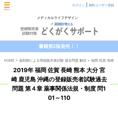
|
ログイン
無料ユーザー登録
メディカルライフデザイン
書籍第2版発売！！
HOME
>
薬剤師による登録販売者試験 過去問題 解説
>
福岡 佐賀 長崎 
2019年 福岡 佐賀 長崎 熊本 大分 宮
崎 鹿児島 沖縄の登録販売者試験過去
問題 第４章 薬事関係法規・制度 問1
01～110