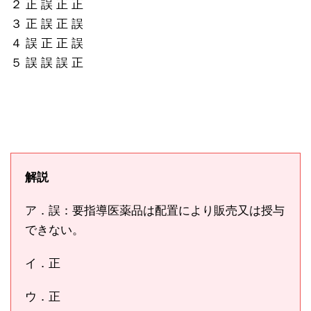
２ 正 誤 正 正
３ 正 誤 正 誤
４ 誤 正 正 誤
５ 誤 誤 誤 正
解説
ア．誤：要指導医薬品は配置により販売又は授与
できない。
イ．正
ウ．正