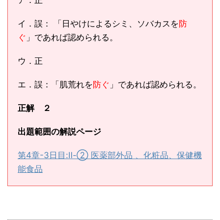
ア．正
イ．誤： 「日やけによるシミ、ソバカスを
防
ぐ
」であれば認められる。
ウ．正
エ．誤：「肌荒れを
防ぐ
」であれば認められる。
正解 ２
出題範囲の解説ページ
第4章-3日目:Ⅱ-② 医薬部外品 、化粧品、保健機
能食品