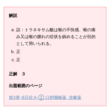
解説
誤：トラネキサム酸は喉の不快感、喉の痛
み又は喉の腫れの症状を鎮めることが目的
として用いられる。
正
正
正解 ３
出題範囲のページ
第3章-6日目:Ⅱ-② 口腔咽喉薬, 含嗽薬