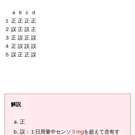
ａ ｂ ｃ ｄ
１ 正 正 正 正
２ 誤 正 誤 正
３ 正 誤 正 誤
４ 正 誤 誤 誤
５ 誤 正 正 誤
解説
正
誤：１日用量中センソ
５mg
を超えて含有す