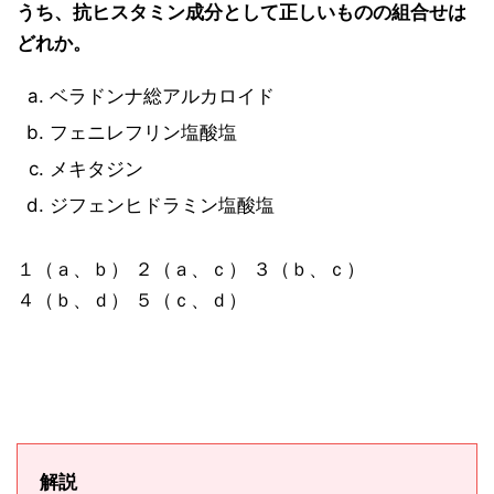
うち、抗ヒスタミン成分として正しいものの組合せは
どれか。
ベラドンナ総アルカロイド
フェニレフリン塩酸塩
メキタジン
ジフェンヒドラミン塩酸塩
１（ａ、ｂ） ２（ａ、ｃ） ３（ｂ、ｃ）
４（ｂ、ｄ） ５（ｃ、ｄ）
解説