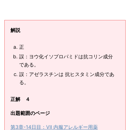
解説
正
誤：ヨウ化イソプロパミドは抗コリン成分
である。
誤：アゼラスチンは 抗ヒスタミン成分であ
る。
正解 ４
出題範囲のページ
第3章-14日目：Ⅶ 内服アレルギー用薬