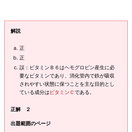
解説
正
正
誤：ビタミンＢ６はヘモグロビン産生に必
要なビタミンであり、消化管内で鉄が吸収
されやすい状態に保つことを主な目的とし
ている成分は
ビタミンＣ
である。
正解 ２
出題範囲のページ