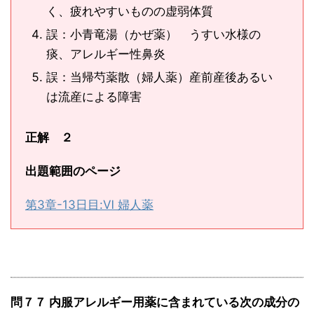
く、疲れやすいものの虚弱体質
誤：小青竜湯（かぜ薬） うすい水様の
痰、アレルギー性鼻炎
誤：当帰芍薬散（婦人薬）産前産後あるい
は流産による障害
正解 ２
出題範囲のページ
第3章-13日目:Ⅵ 婦人薬
問７７ 内服アレルギー用薬に含まれている次の成分の