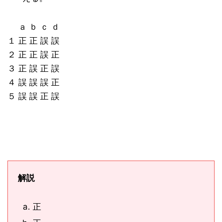
ａ ｂ ｃ ｄ
１ 正 正 誤 誤
２ 正 正 誤 正
３ 正 誤 正 誤
４ 誤 誤 誤 正
５ 誤 誤 正 誤
解説
正