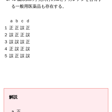
る一般用医薬品も存在する。
ａ ｂ ｃ ｄ
１ 正 正 誤 正
２ 誤 正 正 誤
３ 誤 誤 誤 正
４ 正 誤 正 誤
５ 誤 正 誤 誤
解説
正