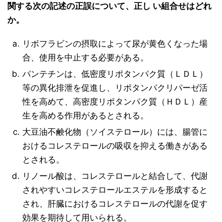
関する次の記述の正誤について、正し い組合せはどれ
か。
リボフラビンの摂取によって尿が黄色くなった場
合、使用を中止する必要がある。
パンテチンは、低密度リポタンパク質（ＬＤＬ）
等の異化排泄を促進し、リポタンパクリパーゼ活
性を高めて、高密度リポタンパク質（ＨＤＬ）産
生を高める作用があるとされる。
大豆油不鹸化物（ソイステロール）には、腸管に
おけるコレステロールの吸収を抑える働きがある
とされる。
リノール酸は、コレステロールと結合して、代謝
されやすいコレステロールエステルを形成すると
され、肝臓におけるコレステロールの代謝を促す
効果を期待して用いられる。