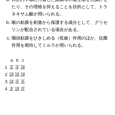
たり、その増殖を抑えることを目的として、トラ
ネキサム酸が用いられる。
喉の粘膜を刺激から保護する成分として、グリセ
リンが配合されている場合がある。
咽頭粘膜をひきしめる（収斂）作用のほか、抗菌
作用を期待してミルラが用いられる。
ａ ｂ ｃ
１ 正 正 誤
２ 誤 誤 誤
３ 誤 正 正
４ 正 誤 正