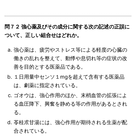
問７２ 強心薬及びその成分に関する次の記述の正誤に
ついて、正しい組合せはどれか。
強心薬は、疲労やストレス等による軽度の心臓の
働きの乱れを整えて、動悸や息切れ等の症状の改
善を目的とする医薬品である。
１日用量中センソ１mgを超えて含有する医薬品
は、劇薬に指定されている。
ゴオウは、強心作用のほか、末梢血管の拡張によ
る血圧降下、興奮を静める等の作用があるとされ
る。
苓桂朮甘湯には、強心作用が期待される生薬が配
合されている。