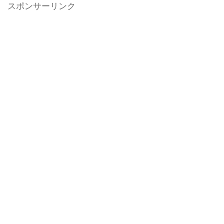
スポンサーリンク